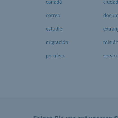
canadá
ciuda
correo
docum
estudio
extran
migración
misió
permiso
servic