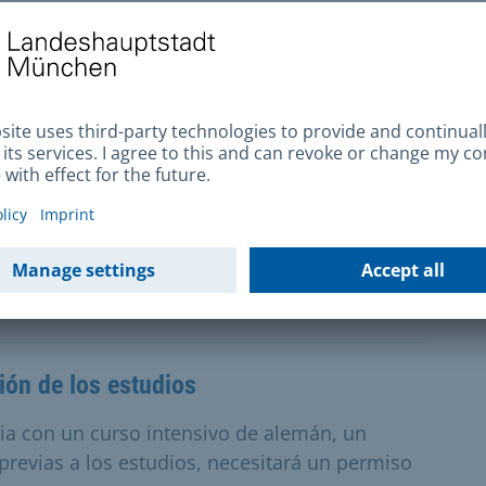
rios
 empresa alemana, se le expedirá un permiso
es oficiales.
on experiencia laboral
 con experiencia profesional procedente de un
o de residencia por trabajo por cuenta ajena
ión de los estudios
ia con un curso intensivo de alemán, un
previas a los estudios, necesitará un permiso