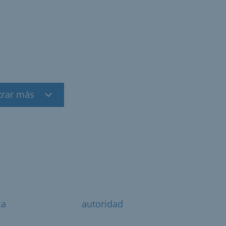
trar más
ca
autoridad