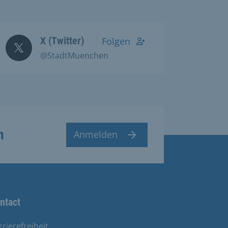
X (Twitter)
Folgen
@StadtMuenchen
n
Anmelden
ntact
rrierefreiheit