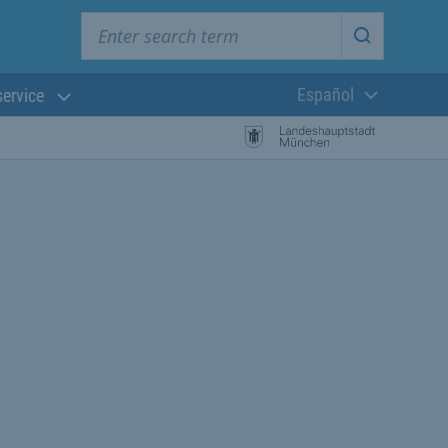
Enter search term
Start searc
Español
service
Lengua actual:
búsqueda