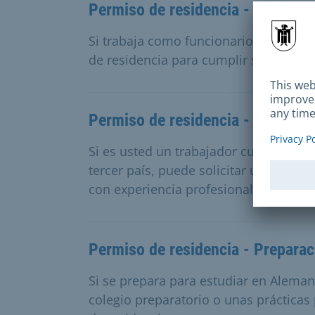
Permiso de residencia - funciona
Si trabaja como funcionario para una
de residencia para cumplir sus funcion
Permiso de residencia - empleo c
Si es usted un trabajador cualificado
tercer país, puede solicitar un permis
con experiencia profesional.
Permiso de residencia - Preparac
Si se prepara para estudiar en Aleman
colegio preparatorio o unas prácticas 