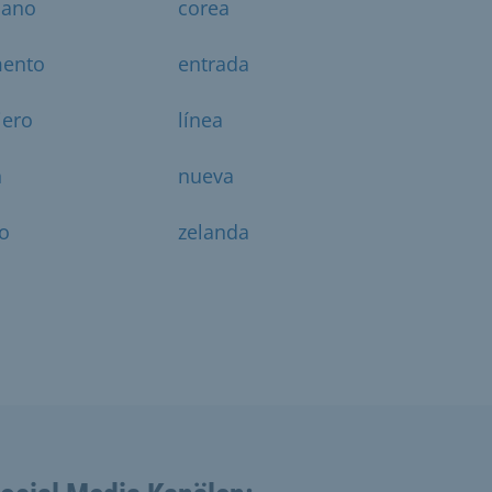
dano
corea
ento
entrada
jero
línea
n
nueva
io
zelanda