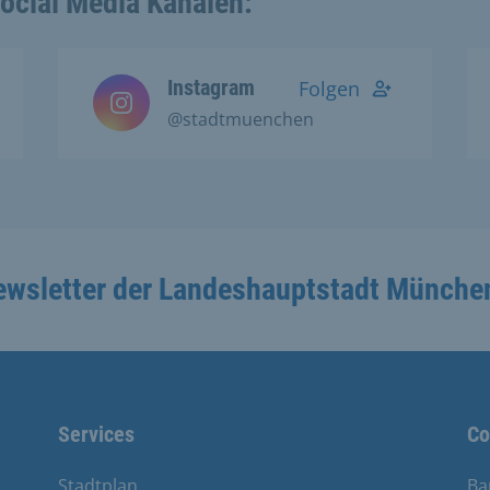
Social Media Kanälen:
Instagram
Folgen
@stadtmuenchen
ewsletter der Landeshauptstadt Münche
Services
Co
Stadtplan
Ba