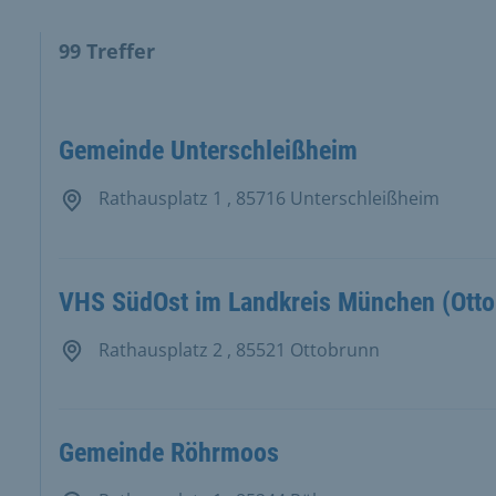
99
Treffer
ten Ergebnisse in der Ergebnisliste und Karte.
Gemeinde Unterschleißheim
Rathausplatz 1 , 85716 Unterschleißheim
VHS SüdOst im Landkreis München (Otto
Rathausplatz 2 , 85521 Ottobrunn
Gemeinde Röhrmoos