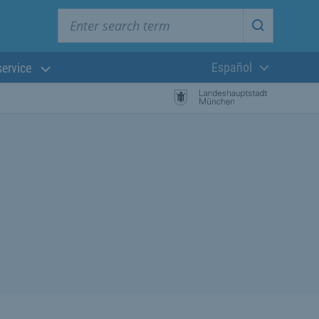
Enter search term
Start searc
Español
service
Lengua actual: