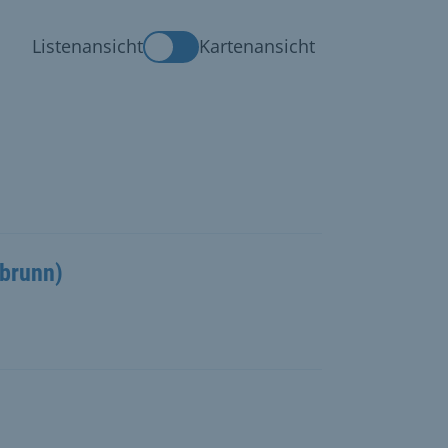
Listenansicht
Kartenansicht
brunn)