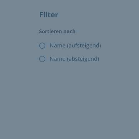
Filter
Das Ändern der Filter, ändert die angezeig
Sortieren nach
Name (aufsteigend)
Name (absteigend)