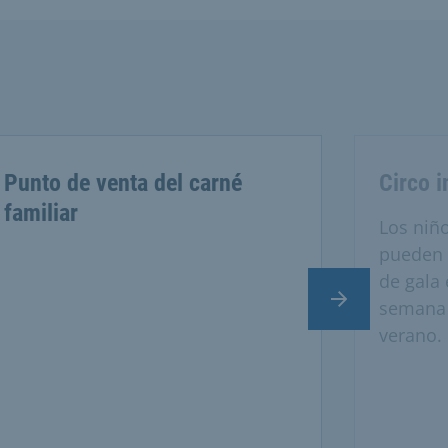
Punto de venta del carné
Circo i
familiar
Los niñ
pueden 
de gala 
Diapositiva si
semana 
verano.