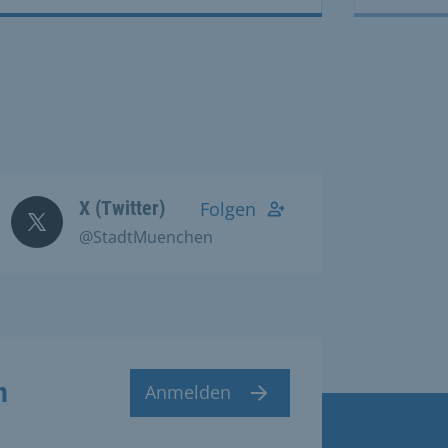
X (Twitter)
Folgen
@StadtMuenchen
n
Anmelden