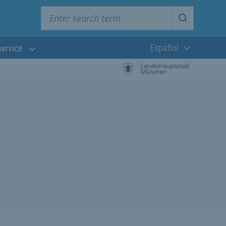
Enter search term
Start searc
Español
service
Lengua actual: