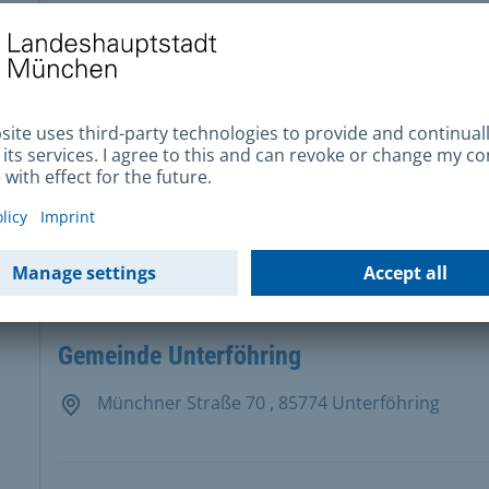
Gemeinde Oberschleißheim
Freisinger Straße 15 , 85764 Oberschleißheim
Gemeinde Schäftlarn
Starnberger Straße 50 , 82069 Schäftlarn
Gemeinde Unterföhring
Münchner Straße 70 , 85774 Unterföhring