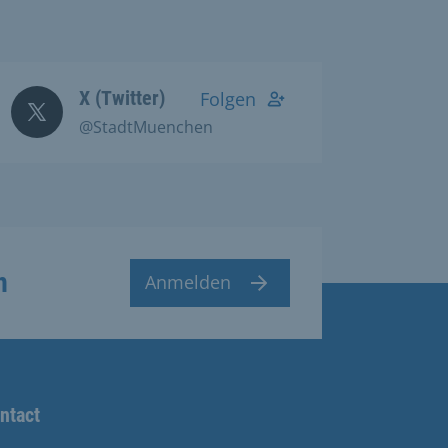
X (Twitter)
Folgen
@StadtMuenchen
n
Anmelden
ntact