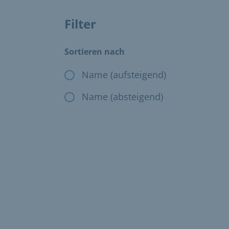
Filter
Das Ändern der Filter, ändert die angezeig
Sortieren nach
Name (aufsteigend)
Name (absteigend)