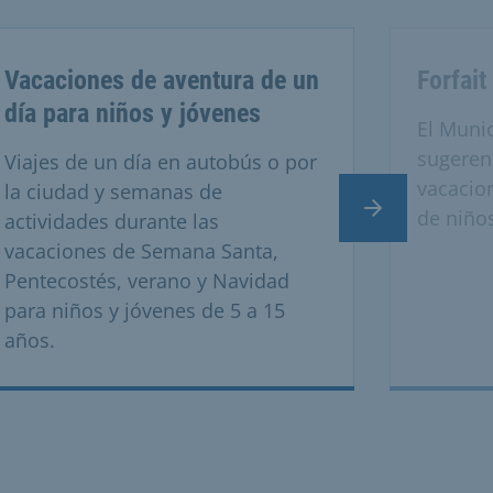
Vacaciones de aventura de un
Forfait
día para niños y jóvenes
El Muni
sugeren
Viajes de un día en autobús o por
vacacio
la ciudad y semanas de
Diapositiva si
de niños
actividades durante las
vacaciones de Semana Santa,
Pentecostés, verano y Navidad
para niños y jóvenes de 5 a 15
años.