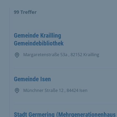
99
Treffer
ten Ergebnisse in der Ergebnisliste und Karte.
Gemeinde Krailling
Gemeindebibliothek
Margaretenstraße 53a , 82152 Krailling
Gemeinde Isen
Münchner Straße 12 , 84424 Isen
Stadt Germering (Mehrgenerationenhaus 