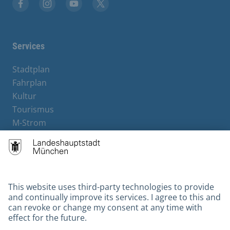
Facebook
Instagram
YouTube
X
Services
Stadtplan
Fahrplan
Kultur
Tourismus
M-Strom
Bürgerservice
Hotels
Contact
Barrierefreiheit
Leichte Sprache