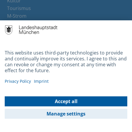
Kultur
Tourismus
M-Strom
Bürgerservice
Hotels
Contact
Barrierefreiheit
Leichte Sprache
Gebärdensprache
Datenschutz
Kontakt
Impressum
© 2026 Portal München Betriebs GmbH & Co. KG - Ein Service der