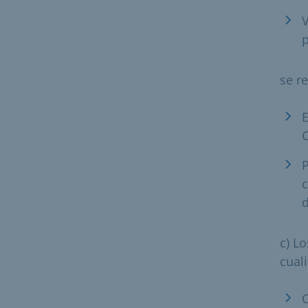
V
p
se r
E
P
c
c) L
cual
C