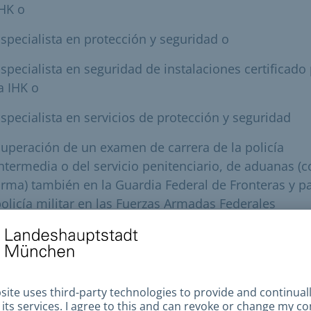
HK o
specialista en protección y seguridad o
specialista en seguridad de instalaciones certificado
a IHK o
specialista en servicios de protección y seguridad
uperación de un examen de carrera de la policía
ntermedia o del servicio penitenciario, de aduanas (
rma) también en la Guardia Federal de Fronteras y pa
olicía militar en las Fuerzas Armadas Federales
iene alguna pregunta o desea inscribirse en los progr
ormación mencionados, diríjase a la Cámara de Indust
rcio de Múnich y Alta Baviera, Max-Joseph-Str. 2, 80
ch, tel. 089/5116-0.