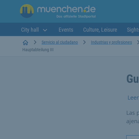
City hall
Events
Culture, Leisure
Sight
Startseite
Servicio al ciudadano
Industrias y profesiones
Hauptabteilung III
Gu
Leer
Las 
ajena