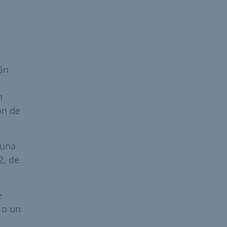
án
n
ón de
 una
2, de
e
 o un