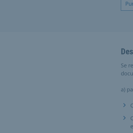
Pu
Des
Se r
doc
a) pa
C
C