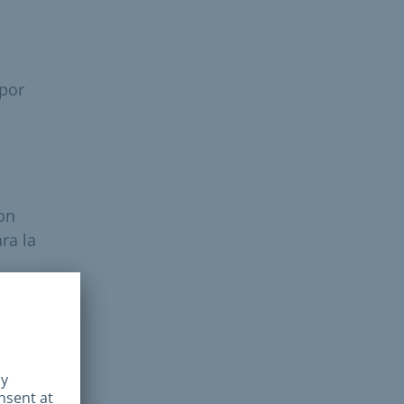
 por
con
ra la
amas
ria y
333