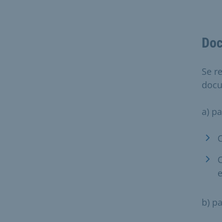
Doc
Se r
doc
a) pa
C
C
b) p