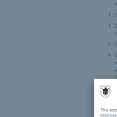
I
E
E
l
E
S
i
a
p
Si t
de f
Come
Múni