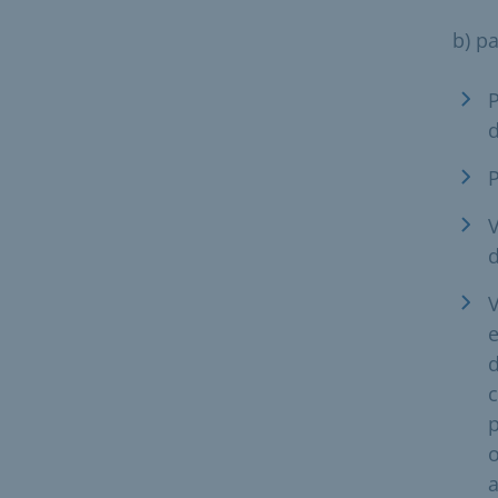
b) p
P
d
P
V
d
V
e
c
p
o
a