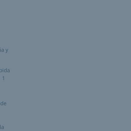
ia y
pida
l 1
 de
la