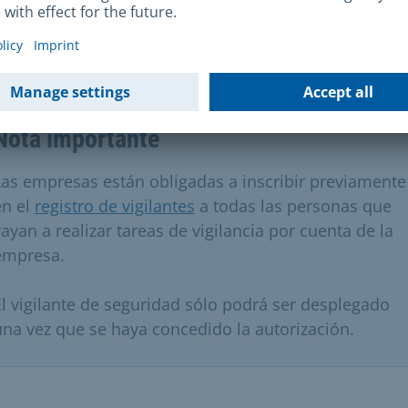
Nota importante
Nota importante
Las empresas están obligadas a inscribir previamente
en el
registro de vigilantes
a todas las personas que
vayan a realizar tareas de vigilancia por cuenta de la
empresa.
El vigilante de seguridad sólo podrá ser desplegado
una vez que se haya concedido la autorización.