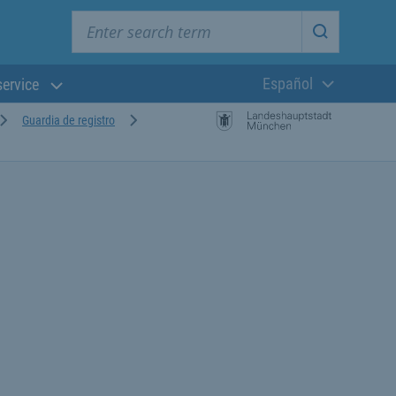
Enter search term
Start searc
Español
service
Lengua actual:
Guardia de registro