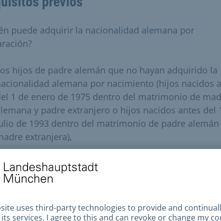
uisitos previos
én puede adquirir la nacionalidad alemana por
aración?
os hijos de padre alemán que no hayan adquirido la
acionalidad alemana por nacimiento (hijos nacidos 
el 1 de enero de 1975 dentro del matrimonio de ma
lemana y padre extranjero o hijos nacidos antes del 
ulio de 1993 dentro del matrimonio de padre alemán
adre extranjera),
os hijos nacidos de una madre que perdió la
acionalidad alemana antes del nacimiento del hijo p
atrimonio con un extranjero antes del 1 de abril de 
e conformidad con el artículo 17 nº 6 RuStAG versión
ntigua,