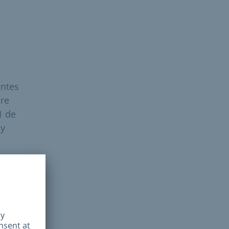
antes
dre
1 de
 y
or
1953