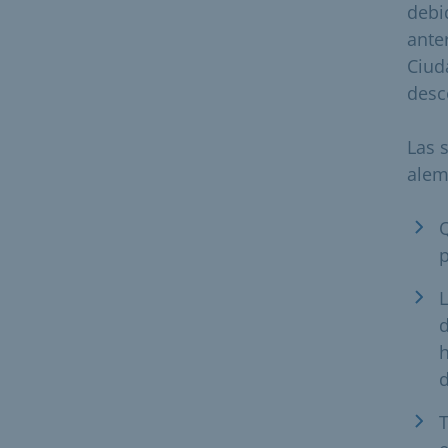
debi
ante
Ciud
desc
Las 
alem
Q
L
d
h
d