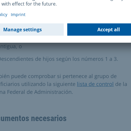
ijos que perdieron la nacionalidad alemana adquiri
or nacimiento antes del 1 de abril de 1953 como
onsecuencia de la legitimación por un extranjero y
fectiva con arreglo a la legislación alemana de
onformidad con el artículo 17 nº 5 de la RuStAG vers
ntigua, o
escendientes de hijos según los números 1 a 3.
ién puede comprobar si pertenece al grupo de
ficiarios utilizando la siguiente
lista de control
de la
ina Federal de Administración.
umentos necesarios