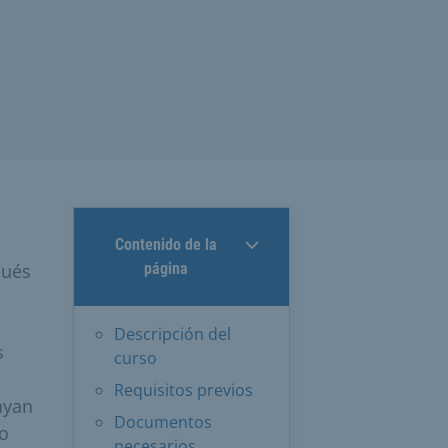
Contenido de la
pués
página
Descripción del
s
curso
Requisitos previos
ayan
Documentos
to
necesarios