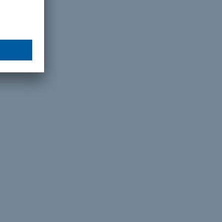
da
ión