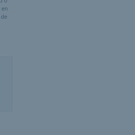
d o
 en
 de