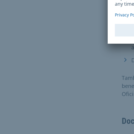
H
p
c
e
c
a
D
Tamb
bene
Ofic
Doc