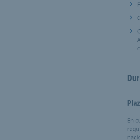
F
C
A
c
Dur
Plaz
En c
requi
naci