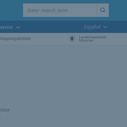
Enter search term
Start searc
Español
service
Lengua actual:
nbürgerungsbehörde
itor
a