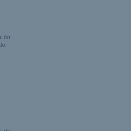
ción
do.
s de