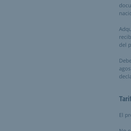
docu
naci
Adqu
reci
del 
Debe
agos
decl
Tari
El p
No o