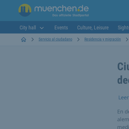
City hall
Events
Culture, Leisure
Sight
Startseite
Servicio al ciudadano
Residencia y migración
Ci
de
Leer
En d
alem
medi