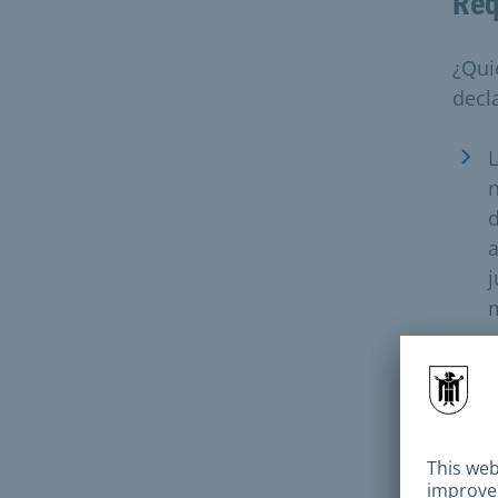
Req
¿Qui
decl
L
n
d
a
j
m
L
n
m
d
a