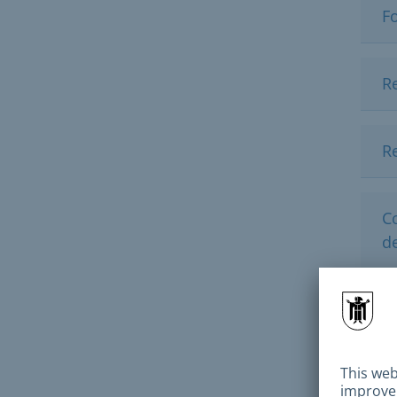
Fo
R
Re
Co
d
P