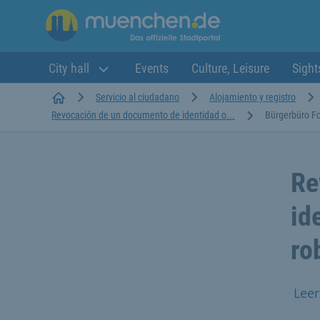
City hall
Events
Culture, Leisure
Sight
Startseite
Servicio al ciudadano
Alojamiento y registro
Revocación de un documento de identidad o...
Bürgerbüro Fo
Re
id
ro
Leer