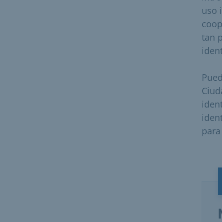
uso 
coop
tan 
iden
Puede
Ciud
iden
iden
para