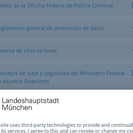
lleto de la Oficina Federal de Policía Criminal
eglamento general de protección de datos
serva de citas en línea
nsejos de viaje y seguridad del Ministerio Federal
e Asuntos Exteriores
ortal del documento de identidad