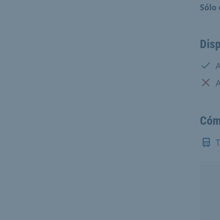
Sólo 
Disp
Disp
A
No d
Cóm
T