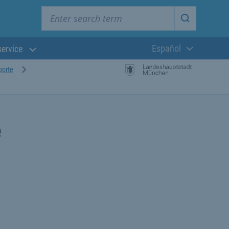
Enter search term
Start searc
Español
service
Lengua actual:
porte
e