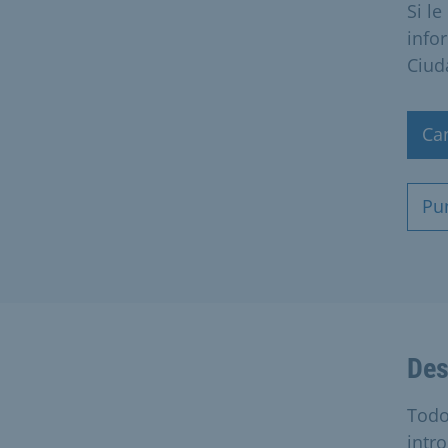
Si l
info
Ciud
Ca
Pun
Des
Todo
intr