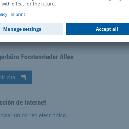
tacto
erbüro Forstenrieder Allee
ir cita
 previa
cción de Internet
nviar un correo electrónico