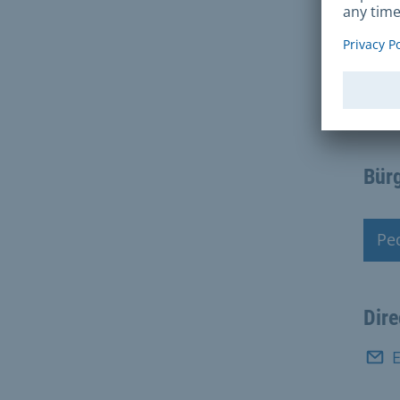
Con
Bürg
Ped
Cita
Dire
E