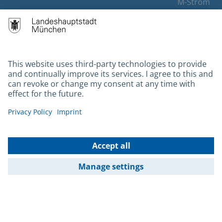
M-Strom
Bürgerservice
Hotels
Contact
Barrierefreiheit
Leichte Sprache
Gebärdensprache
Datenschutz
Kontakt
Impressum
© 2026 Portal München Betriebs GmbH & Co. KG - Ein Service der
Landeshauptstadt München und der Stadtwerke München GmbH