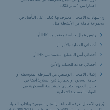
اعتبارًا من 1 يناير 2003
ج) شهادات الامتحان معترف بها كدليل على التأهيل في
مجموعة كاملة من الأنشطة مثل
رئيس عمال حراسة معتمد من IHK أو
أخصائي الحماية والأمن أو
أخصائي أمن المصانع المعتمد من IHK أو
أخصائي خدمة للحماية والأمن
إكمال الامتحان الوظيفي من الشرطة المتوسطة أو
خدمة السجون والجمارك (مع السلاح) أيضًا في
حرس الحدود الاتحادي وللشرطة العسكرية في
القوات المسلحة الاتحادية
يُرجى الاتصال بغرفة الصناعة والتجارة لميونيخ وبافاريا العليا،
ماكس جوزيف شتر 2، 80333 ميونيخ، هاتف: 089/5116-0، إذا