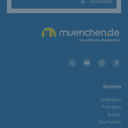
Anmelden
Übergreifende Links
YouTube
X
Instagram
Facebook
Services
Stadtplan
Fahrplan
Kultur
Tourismus