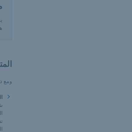
م
ي
هذ
المت
ومع ذ
ال
شخ
ال
تق
ال