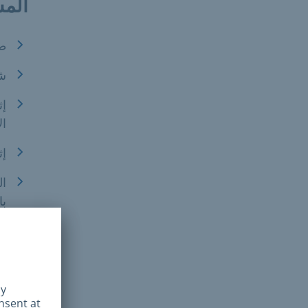
المس
ط
ش
إث
ال
إث
ال
با
إث
المد