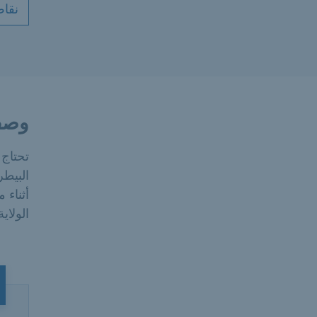
نقاط
وصف
تحتاج 
البيط
أثناء 
الولاي