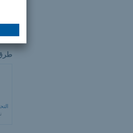
الرس
75 إلى 250 يورو
طرق 
التح
ت