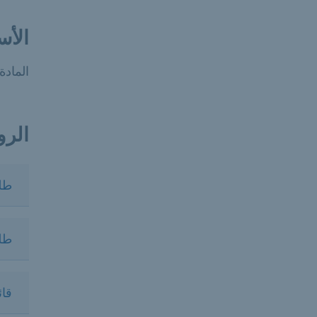
الأس
المادة 37 من القانون الجنائي وقانون الأوامر الجنائية لل
الرو
طلب
طل
قائ