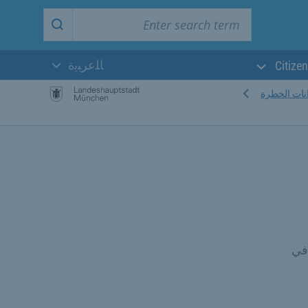
Enter search term
Start search
ﺎﻠﻋﺮﺒﻳﺓ
Citizen
اللغة الحالية:
انات الخطرة
في