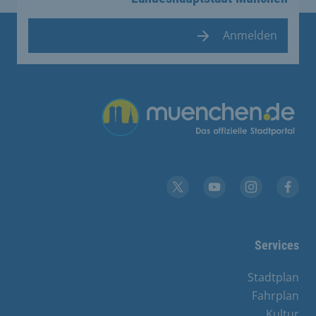
Anmelden
Übergreifende Links
YouTube
X
Instagram
Facebook
Services
Stadtplan
Fahrplan
Kultur