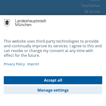
Tourismus
M-Strom
Bürgerservice
Hotels
Contact
Barrierefreiheit
Leichte Sprache
Gebärdensprache
Datenschutz
Kontakt
Impressum
© 2026 Portal München Betriebs GmbH & Co. KG - Ein Service der