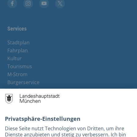
Facebook
Instagram
YouTube
Twitter
Services
Stadtplan
Fahrplan
Kultur
Tourismus
M-Strom
Bürgerservice
Hotels
Kontakt
Barrierefreiheit
Leichte Sprache