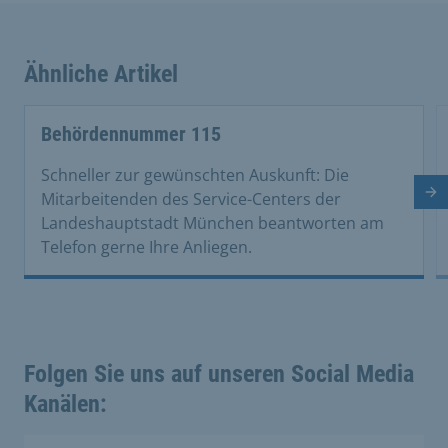
Ähnliche Artikel
This is a carousel with rotating cards. Use the previous 
Behördennummer 115
Schneller zur gewünschten Auskunft: Die
Nä
Mitarbeitenden des Service-Centers der
Landeshauptstadt München beantworten am
Telefon gerne Ihre Anliegen.
Folgen Sie uns auf unseren Social Media
Kanälen: