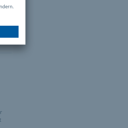
es
dern
r
t