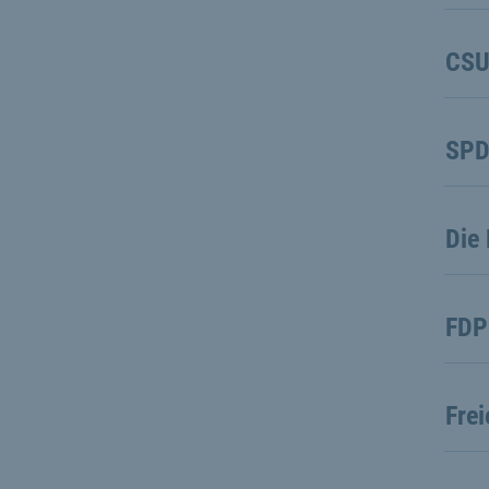
CS
SP
Die 
FDP
Fre