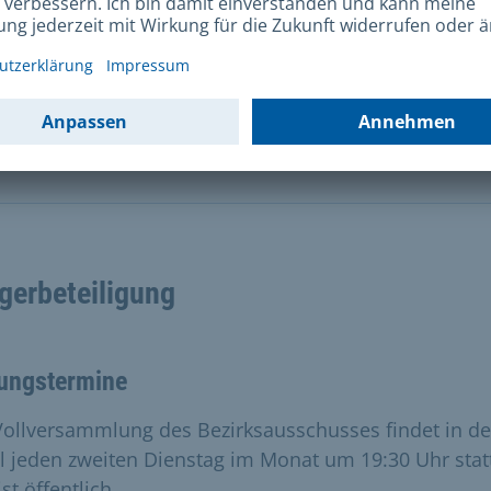
Münchner Bezirksausschüsse verfügen über ein eigen
et, mit dem sie Projekte und Vereine im Stadtteil för
en.
chlag einbringen
gerbeteiligung
zungstermine
Vollversammlung des Bezirksausschusses findet in de
l jeden zweiten Dienstag im Monat um 19:30 Uhr stat
st öffentlich.