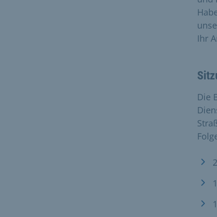
Habe
unse
Ihr 
Sitz
Die 
Dien
Stra
Folg
2
1
1