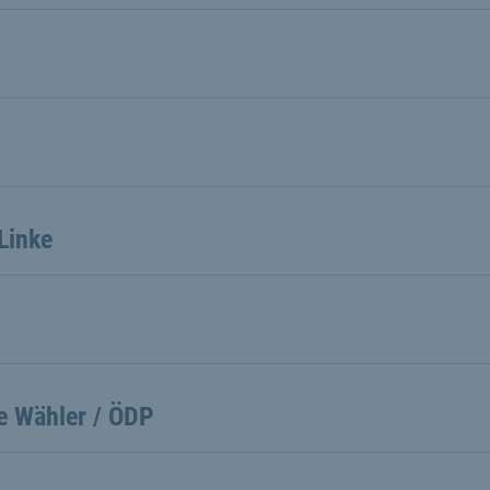
U
D
Linke
ie Wähler / ÖDP