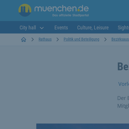
City hall
Events
Culture, Leisure
Sight
Startseite
Rathaus
Politik und Beteiligung
Bezirksau
Be
Vorl
Der 
Mitg