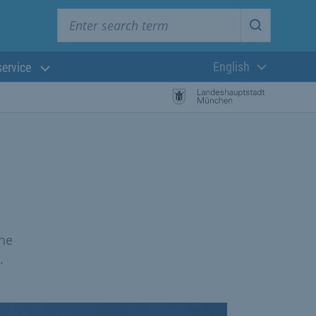
Enter search term
Start searc
English
service
Current langua
ine
.