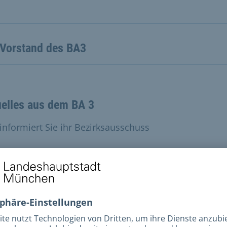
 Vorstand des BA3
uelles aus dem BA 3
 informiert Sie ihr Bezirksausschuss
 lesen
dtbezirksbudget