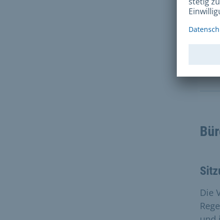
Die 
Budg
könn
Vors
Bür
Sit
Die 
Rege
und i