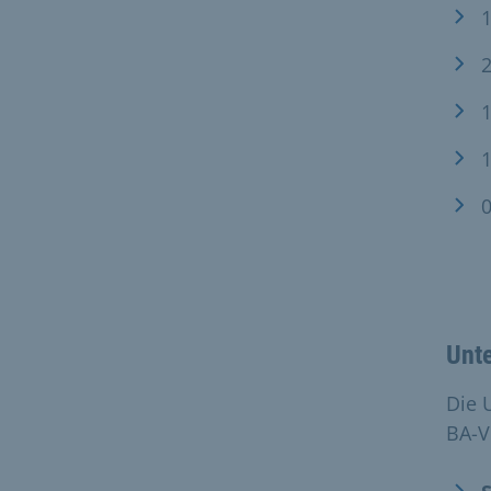
1
2
1
1
0
Unt
Die 
BA-V