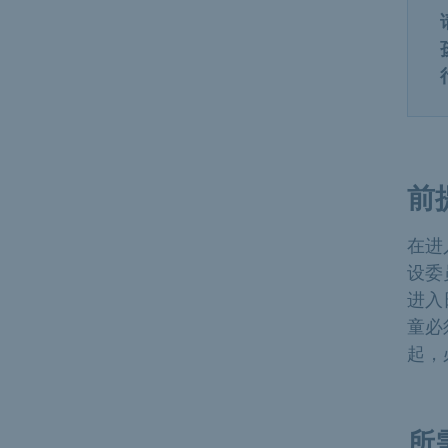
前
在进
设委
进入
童必
起，
所