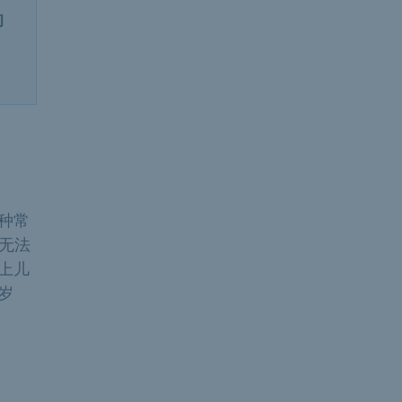
的
种常
能无法
上儿
岁