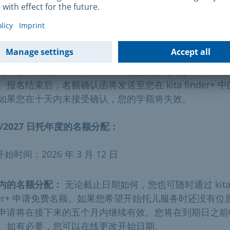
理时间
首次分配：
每年 9 月 1 日是托儿所的正常开课日期。请
托中心年度的报名截止日期，以便您能被考虑参加正常的
。报名结束后，名额确认函将发送至您在 kita finder+ 
如果您在十天内未接受确认，您的学额将失效。
6/2027 日托年度的名额分配：
开始时间：2026 年 3 月 12 日
内的名额分配：
无论截止日期如何，您也可随时通过 kit
nder+ 申请免费名额。如果您希望开始托儿服务时还没有位
申请将在接下来的五个月内继续有效。您将在到期日之前
。如有必要，您可以在线更改开始日期。