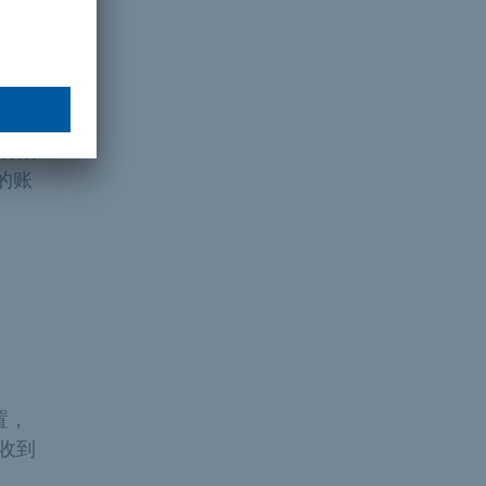
注意
名额
中的账
a
置，
收到