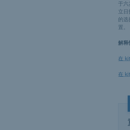
于六
立日
的选
置。
解释
在 k
在 k