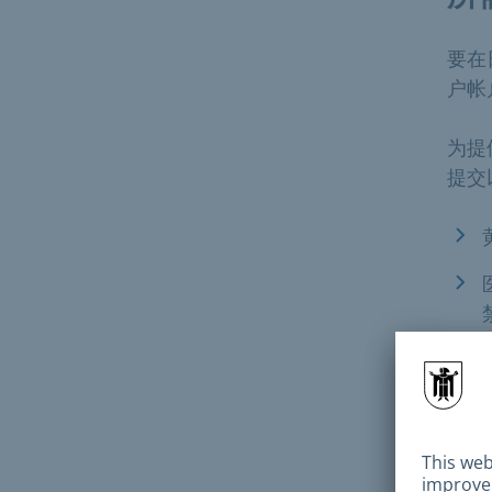
要在
户帐
为提
提交
学