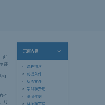
页面内容
所。所
家都
课程描述
前提条件
系相
所需文件
学时和费用
册多个
法律依据
。对
链接和下载