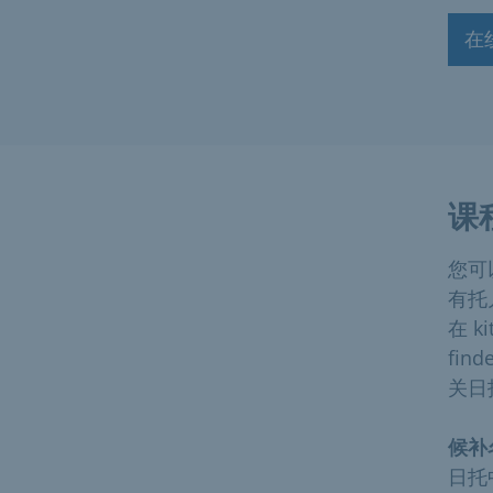
在
课
您可
有托
在 k
fi
关日
候补
日托