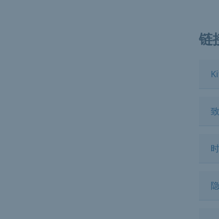
链
K
致
隐