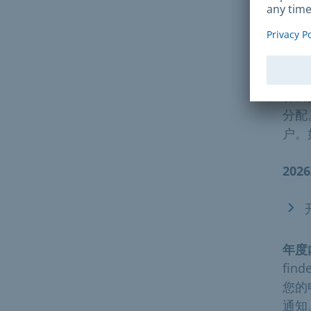
处
参加
各日
分配
户。
202
年度
fi
您的
通知