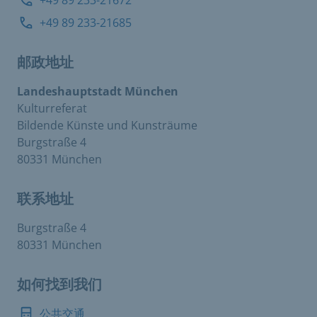
+49 89 233-21672
+49 89 233-21685
邮政地址
Landeshauptstadt München
Kulturreferat
Bildende Künste und Kunsträume
Burgstraße 4
80331 München
联系地址
Burgstraße 4
80331 München
如何找到我们
公共交通