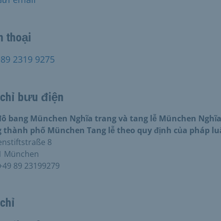
n thoại
+89 2319 9275
 chỉ bưu điện
đô bang München Nghĩa trang và tang lễ München Nghĩ
g thành phố München Tang lễ theo quy định của pháp lu
stiftstraße 8
1 München
+49 89 23199279
chỉ