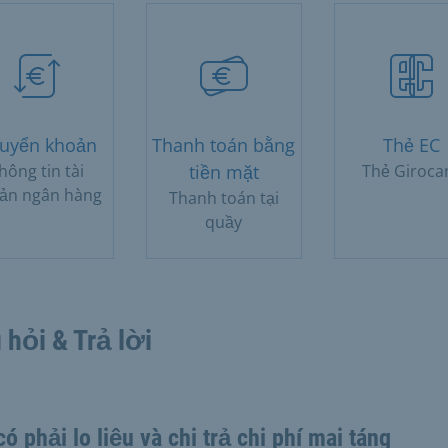
uyển khoản
Thanh toán bằng
Thẻ EC
hông tin tài
tiền mặt
Thẻ Giroca
ản ngân hàng
Thanh toán tại
quầy
 hỏi & Trả lời
có phải lo liệu và chi trả chi phí mai táng