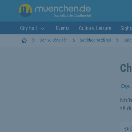
City hall
Events
Culture, Leisure
Sight
Startseite
Dịch vụ công dân
Sức khỏe và xã hội
Cái c
Ch
Đọc 
Nhữn
sẽ đ
Đi