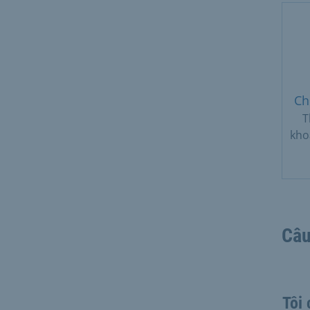
Ch
T
kho
Câu
Tôi 