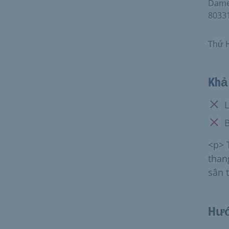
Damen
8033
Thứ H
Khả 
Khôn
L
Khôn
B
<p> 
than
sân 
Hướ