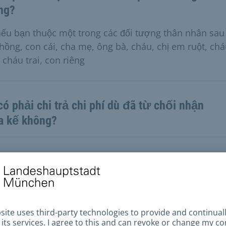
ng?
nếu bạn thuộc một trong các đối tượng thân nhân sau
hồng, con cái, cha mẹ, ông bà, cháu, chị em ruột, chá
 cháu trai, con riêng
có phải chi trả chi phí dù đã từ chối nhận
a kế không?
sở pháp lý
 14, khoản 1 và khoản 2, câu 1 và 2, BestG Điều 15, k
stG kết hợp với § 15, câu 1, BestV và § 1, khoản 1, câu