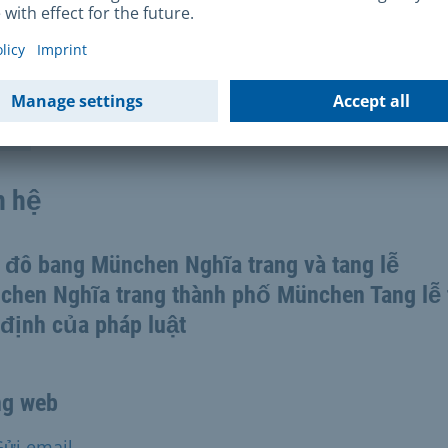
, BestV
n hệ
 đô bang München Nghĩa trang và tang lễ
chen Nghĩa trang thành phố München Tang lễ 
 định của pháp luật
ng web
Gửi email