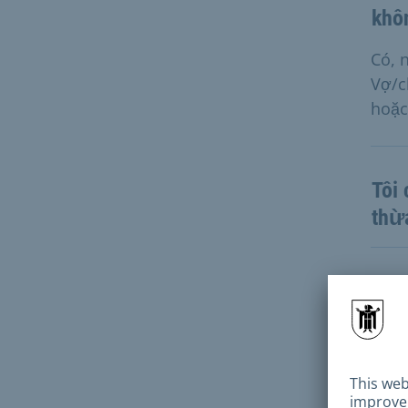
khô
Có, 
Vợ/c
hoặc
Tôi 
thừ
Cơ 
Điều
1, Be