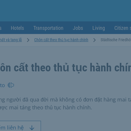
s
Hotels
Transportation
Jobs
Living
Citizen 
hết và tang lễ
Chôn cất theo thủ tục hành chính
Städtische Friedh
ôn cất theo thủ tục hành chí
to
g người đã qua đời mà không có đơn đặt hàng mai t
ược mai táng theo thủ tục hành chính.
ểm liên hệ