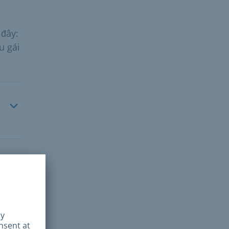
 đây:
u gái
hoản
 2,