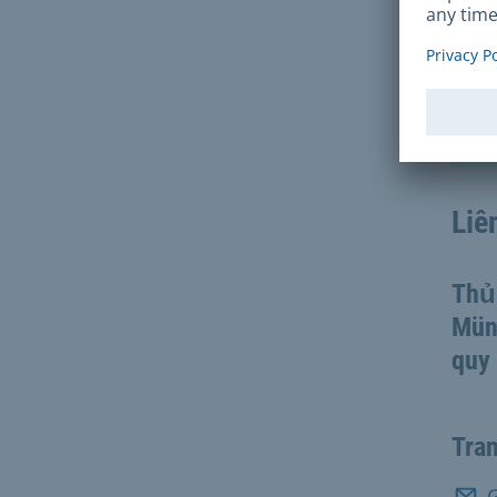
số 1
Liê
Thủ
Mün
quy
Tra