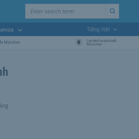
Enter search term
Start searc
Tiếng Việt
service
Ngôn ngữ hiện t
öfe München
nh
áng