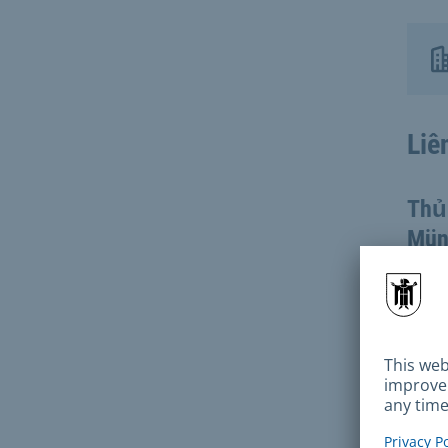
Liê
Thủ
Mün
Tra
Điệ