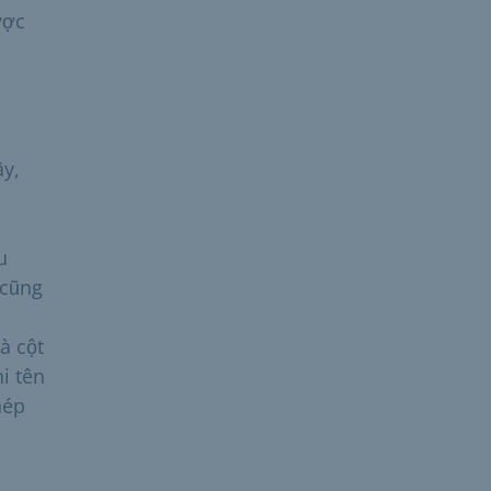
ược
ây,
u
 cũng
à cột
i tên
hép