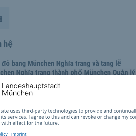
n hệ
 đô bang München Nghĩa trang và tang lễ
chen Nghĩa trang thành phố München Quản l
ng web
Gửi email
n thoại