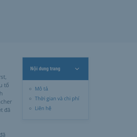
Nội dung trang
st,
u tố
Mô tả
nh
Thời gian và chi phí
acher
Liên hệ
ệt đã
 đã