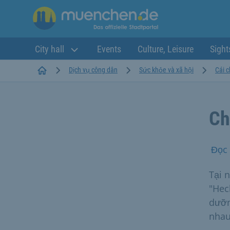
City hall
Events
Culture, Leisure
Sight
Startseite
Dịch vụ công dân
Sức khỏe và xã hội
Cái c
Ch
Đọc 
Tại 
"Hec
dưỡn
nhau