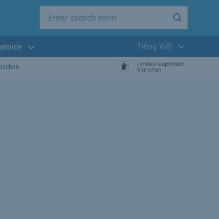
Enter search term
Start searc
Tiếng Việt
service
Ngôn ngữ hiện t
München