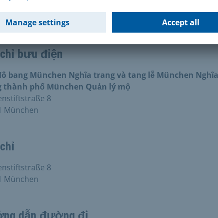
+49 89 2319901
 chỉ bưu điện
đô bang München Nghĩa trang và tang lễ München Nghĩ
g thành phố München Quản lý mộ
stiftstraße 8
1 München
chỉ
stiftstraße 8
1 München
ng dẫn đường đi