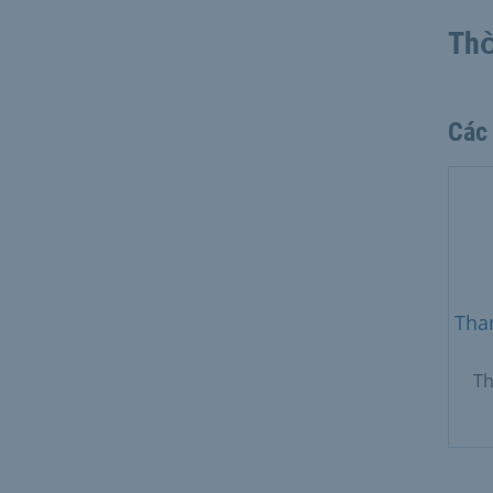
Thờ
Các
Tha
Th