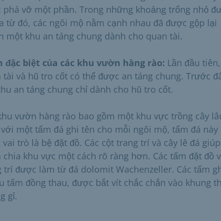
 phá vỡ một phần. Trong những khoảng trống nhỏ đ
ra từ đó, các ngôi mộ nằm cạnh nhau đã được gộp lại
h một khu an táng chung dành cho quan tài.
 đặc biệt của các khu vườn hàng rào:
Lần đầu tiên,
 tài và hũ tro cốt có thể được an táng chung. Trước đ
khu an táng chung chỉ dành cho hũ tro cốt.
khu vườn hàng rào bao gồm một khu vực trồng cây lâ
với một tấm đá ghi tên cho mỗi ngôi mộ, tấm đá này
vai trò là bệ đặt đồ. Các cột trang trí và cây lê đá giúp
 chia khu vực một cách rõ ràng hơn. Các tấm đặt đồ v
g trí được làm từ đá dolomit Wachenzeller. Các tấm gh
áu tấm đồng thau, được bắt vít chắc chắn vào khung t
g gỉ.