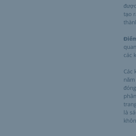
được
tạo 
thàn
Điểm
quan
các 
Các 
năm 
đóng 
phân
tran
là s
khôn