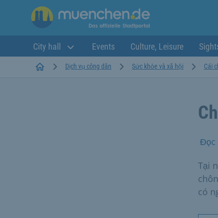
City hall
Events
Culture, Leisure
Sight
Startseite
Dịch vụ công dân
Sức khỏe và xã hội
Cái c
Ch
Đọc 
Tại 
chôn
có n