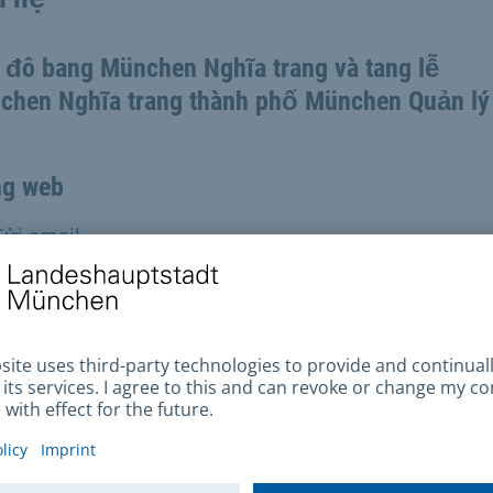
 đô bang München Nghĩa trang và tang lễ
chen Nghĩa trang thành phố München Quản l
ng web
Gửi email
n thoại
+49 89 2319901
 chỉ bưu điện