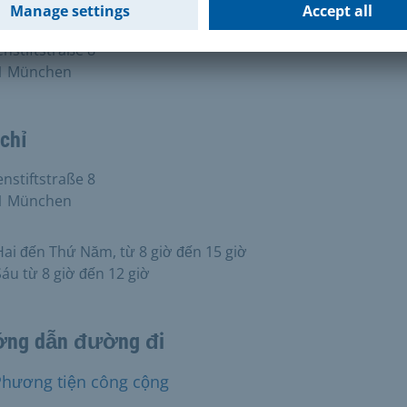
đô bang München Nghĩa trang và tang lễ München Nghĩ
g thành phố München Quản lý mộ
stiftstraße 8
1 München
chỉ
stiftstraße 8
1 München
ai đến Thứ Năm, từ 8 giờ đến 15 giờ
áu từ 8 giờ đến 12 giờ
ng dẫn đường đi
Phương tiện công cộng