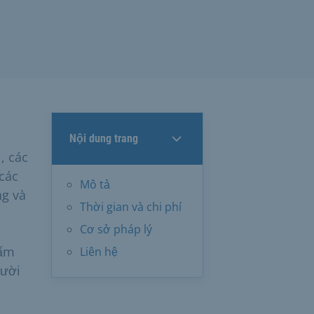
Nội dung trang
, các
 các
Mô tả
ng và
Thời gian và chi phí
Cơ sở pháp lý
tấm
Liên hệ
gười