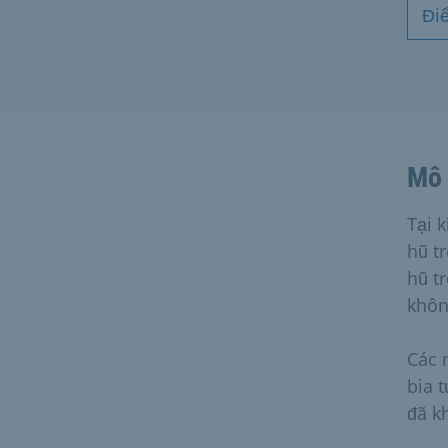
Đi
Mô 
Tại 
hũ t
hũ t
khôn
Các 
bia 
đã k