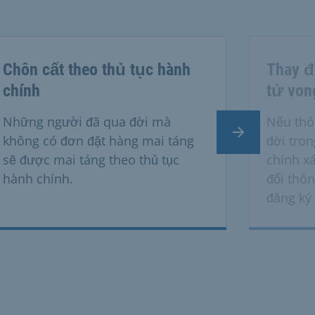
Chôn cất theo thủ tục hành
Thay đ
chính
tử von
Những người đã qua đời mà
Nếu thô
Trang tiếp the
không có đơn đặt hàng mai táng
đời tro
sẽ được mai táng theo thủ tục
chính x
hành chính.
đổi thôn
đăng ký 