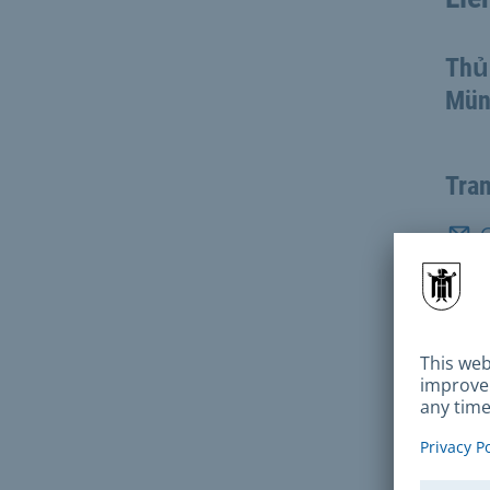
Thủ
Mün
Tra
Điệ
Địa