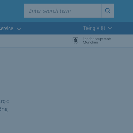
Enter search term
Start searc
Tiếng Việt
service
Ngôn ngữ hiện t
được
ông