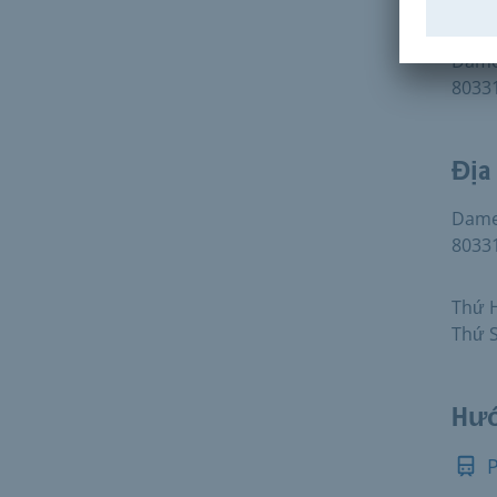
Thủ 
tran
Damen
8033
Địa 
Damen
8033
Thứ H
Thứ S
Hướ