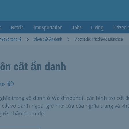
s
Hotels
Transportation
Jobs
Living
Citizen 
hết và tang lễ
Chôn cất ẩn danh
Städtische Friedhöfe München
ôn cất ẩn danh
to
nghĩa trang vô danh ở Waldfriedhof, các bình tro cốt 
 cất vô danh ngoài giờ mở cửa của nghĩa trang và kh
gười thân tham dự.