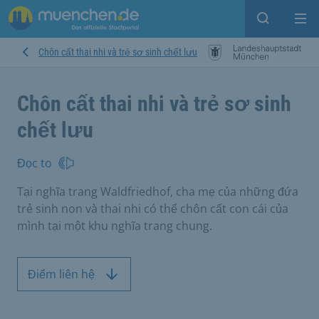
Open sear
Op
Chôn cất thai nhi và trẻ sơ sinh chết lưu
Chôn cất thai nhi và trẻ sơ sinh
chết lưu
Đọc to
Tại nghĩa trang Waldfriedhof, cha mẹ của những đứa
trẻ sinh non và thai nhi có thể chôn cất con cái của
mình tại một khu nghĩa trang chung.
Điểm liên hệ