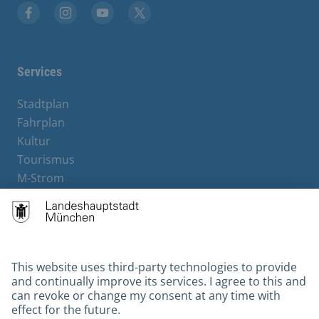
Facebook
Instagram
YouTube
X
Services
Stadtplan
Fahrplan
Kultur
Tourismus
M-Strom
Bürgerservice
Hotels
Contact
Barrierefreiheit
Leichte Sprache