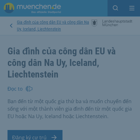
Open sear
Op
Gia đình của công dân EU và công dân Na
Uy, Iceland, Liechtenstein
Gia đình của công dân EU và
công dân Na Uy, Iceland,
Liechtenstein
Đọc to
Bạn đến từ một quốc gia thứ ba và muốn chuyển đến
sống với một thành viên gia đình đến từ một quốc gia
EU hoặc Na Uy, Iceland hoặc Liechtenstein.
Đăng ký cư trú