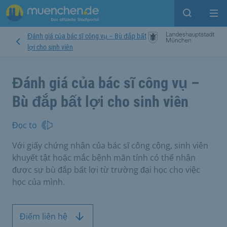
Open sear
Op
Đánh giá của bác sĩ công vụ – Bù đắp bất
lợi cho sinh viên
Đánh giá của bác sĩ công vụ –
Bù đắp bất lợi cho sinh viên
Đọc to
Với giấy chứng nhận của bác sĩ công cộng, sinh viên
khuyết tật hoặc mắc bệnh mãn tính có thể nhận
được sự bù đắp bất lợi từ trường đại học cho việc
học của mình.
Điểm liên hệ