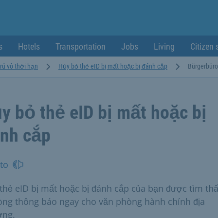
s
Hotels
Transportation
Jobs
Living
Citizen 
rú vô thời hạn
Hủy bỏ thẻ eID bị mất hoặc bị đánh cắp
Bürgerbüro
y bỏ thẻ eID bị mất hoặc bị
nh cắp
to
thẻ eID bị mất hoặc bị đánh cắp của bạn được tìm thấ
lòng thông báo ngay cho văn phòng hành chính địa
ơng.