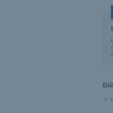
Điề
N