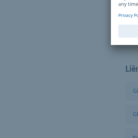
Cơ 
Luật
Khu 
tử (L
Liê
G
G
Đ