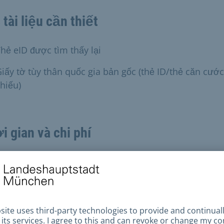
 tài liệu cần thiết
hẻ eID được tìm thấy lại
iấy tờ tùy thân quốc gia bản gốc (thẻ ID/thẻ căn cước
hiếu)
i gian và chi phí
 gian xử lý
 lập tức khi đến gặp trực tiếp theo lịch hẹn