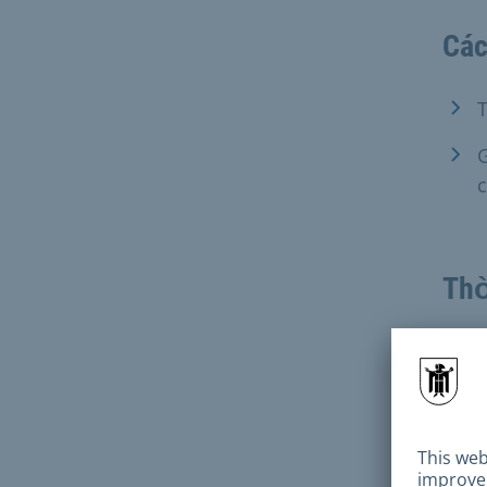
Các
T
G
c
Thờ
Thời
Ngay