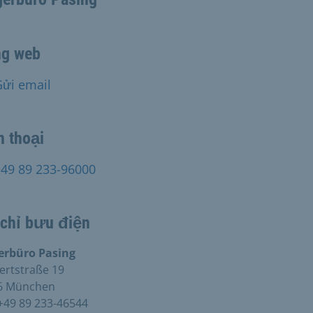
ng web
Gửi email
n thoại
+49 89 233-96000
 chỉ bưu điện
erbüro Pasing
ertstraße 19
6 München
+49 89 233-46544