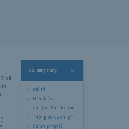
Nội dung trang
ID sẽ
yến
Mô tả
h
Điều kiện
Các tài liệu cần thiết
Thời gian và chi phí
ng
g
Cơ sở pháp lý