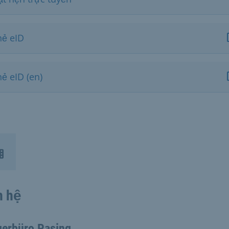
hẻ eID
ẻ eID (en)
n hệ
gerbüro Pasing