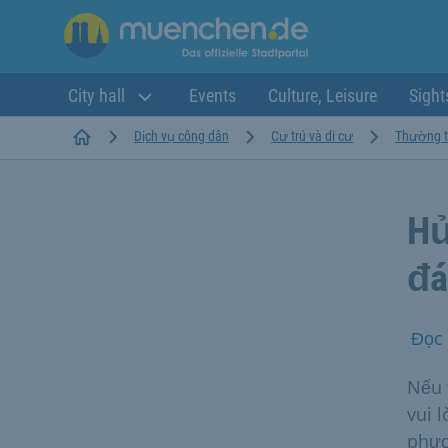
City hall
Events
Culture, Leisure
Sight
Startseite
Dịch vụ công dân
Cư trú và di cư
Thường t
Hủ
đá
Đọc 
Nếu 
vui 
phư