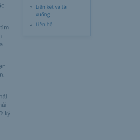
ặc
Liên kết và tải
xuống
Liên hệ
 tìm
n
ua
bạn
n.
hải
hải
ữ ký