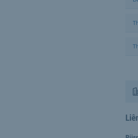
T
Th
Liê
Bür