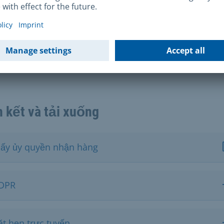
sở pháp lý
 về thẻ dành cho công dân Liên minh châu Âu và côn
vực kinh tế châu Âu có chức năng xác minh danh tính
uật về thẻ eID - eIDKG)
n kết và tải xuống
iấy ủy quyền nhận hàng
DPR
ặt hẹn trực tuyến