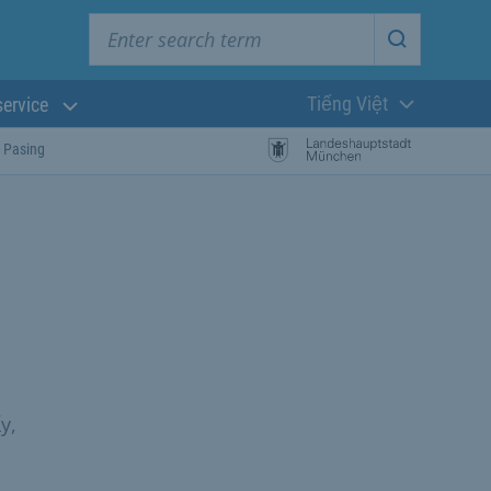
Enter search term
Start searc
Tiếng Việt
service
Ngôn ngữ hiện t
 Pasing
y,