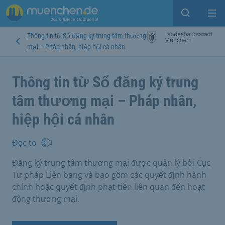
Open sear
Op
Thông tin từ Sổ đăng ký trung tâm thương
mại – Pháp nhân, hiệp hội cá nhân
Thông tin từ Sổ đăng ký trung
tâm thương mại – Pháp nhân,
hiệp hội cá nhân
Đọc to
Đăng ký trung tâm thương mại được quản lý bởi Cục
Tư pháp Liên bang và bao gồm các quyết định hành
chính hoặc quyết định phạt tiền liên quan đến hoạt
động thương mại.