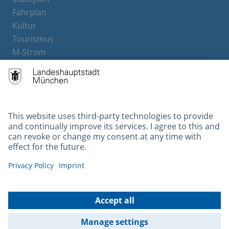
Fahrplan
Kultur
Tourismus
M-Strom
Bürgerservice
Hotels
Contact
Barrierefreiheit
Leichte Sprache
Gebärdensprache
Datenschutz
Kontakt
Impressum