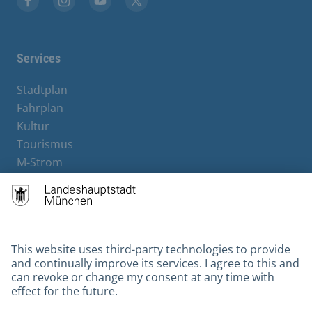
Facebook
Instagram
YouTube
X
Services
Stadtplan
Fahrplan
Kultur
Tourismus
M-Strom
Bürgerservice
Hotels
Contact
Barrierefreiheit
Leichte Sprache