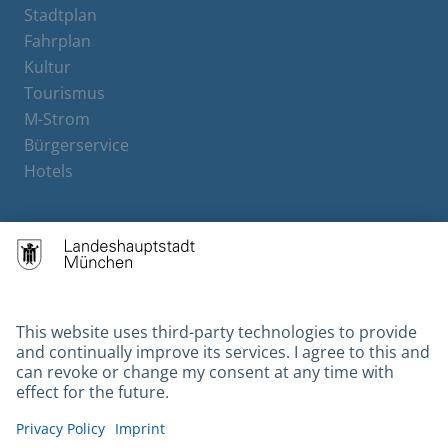
Stadtplan
Fahrplan
Kultur
Tourismus
M-Strom
Bürgerservice
Hotels
Contact
Barrierefreiheit
Leichte Sprache
Gebärdensprache
Datenschutz
Kontakt
Impressum