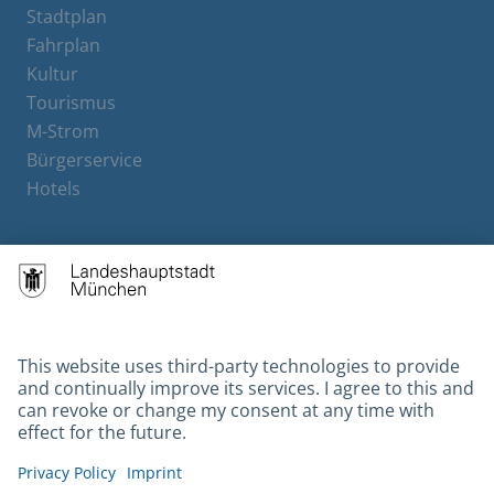
Stadtplan
Fahrplan
Kultur
Tourismus
M-Strom
Bürgerservice
Hotels
Contact
Barrierefreiheit
Leichte Sprache
Gebärdensprache
Datenschutz
Kontakt
Impressum