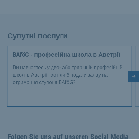
Супутні послуги
BAföG - професійна школа в Австрії
Ви навчаєтесь у дво- або трирічній професійній
школі в Австрії і хотіли б подати заяву на
На
отримання ступеня BAföG?
Folgen Sie uns auf unseren Social Media