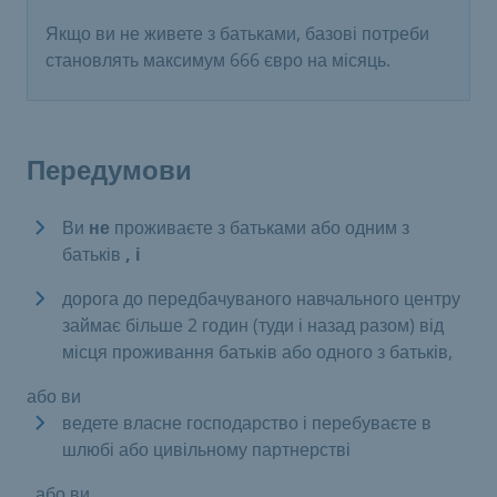
Якщо ви не живете з батьками, базові потреби
становлять максимум 666 євро на місяць.
Передумови
Ви
не
проживаєте з батьками або одним з
батьків
, і
дорога до передбачуваного навчального центру
займає більше 2 годин (туди і назад разом) від
місця проживання батьків або одного з батьків,
або ви
ведете власне господарство і перебуваєте в
шлюбі або цивільному партнерстві
, або ви