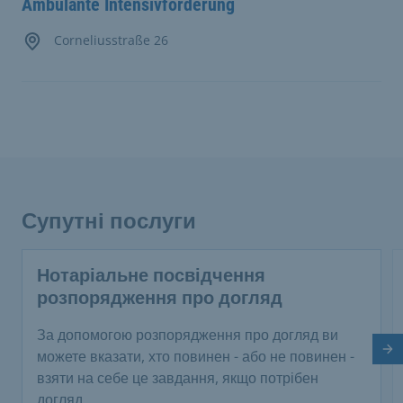
Ambulante Intensivförderung
Corneliusstraße 26
Супутні послуги
Нотаріальне посвідчення
розпорядження про догляд
За допомогою розпорядження про догляд ви
На
можете вказати, хто повинен - або не повинен -
взяти на себе це завдання, якщо потрібен
догляд.