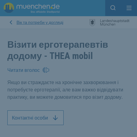
Open sear
Op
Вік та потреби у догляді
Візити ерготерапевтів
додому - THEA mobil
Читати вголос
Якщо ви страждаєте на хронічне захворювання і
потребуєте ерготерапії, але вам важко відвідувати
практику, ви можете домовитися про візит додому.
Контактні особи