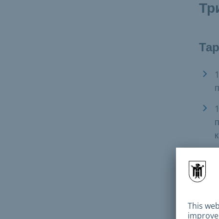
Тр
Тар
1
п
1
п
к
Мало
«кан
Дета
цент