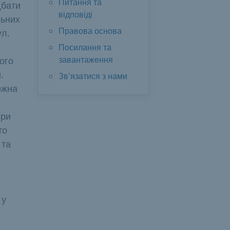
Питання та
дбати
відповіді
льних
Правова основа
ул.
Посилання та
завантаження
ого
.
Зв'язатися з нами
ожна
ери
то
 та
 у