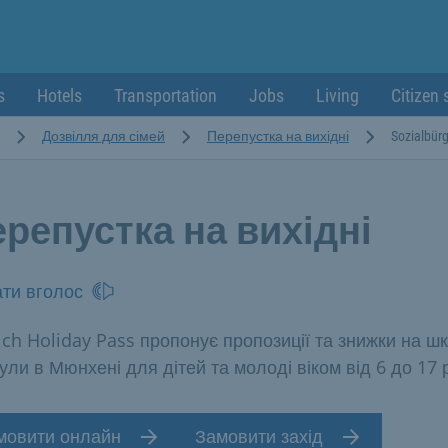
s
Hotels
Transportation
Jobs
Living
Citizen 
Дозвілля для сімей
Перепустка на вихідні
Sozialbür
репустка на вихідні
ти вголос
ch Holiday Pass пропонує пропозиції та знижки на шк
кули в Мюнхені для дітей та молоді віком від 6 до 17 р
мовити онлайн
Замовити захід