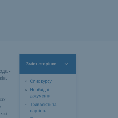
Зміст сторінки
ода -
ків,
Опис курсу
Необхідні
документи
сіх
Тривалість та
и
вартість
 які