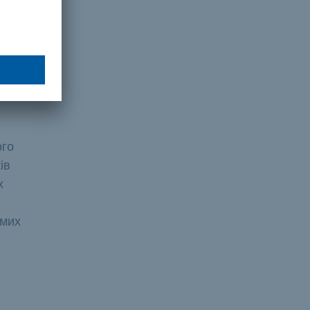
ться
ого
ів
х
емих