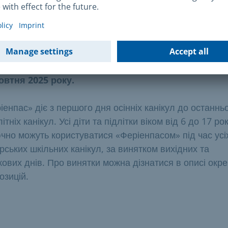
р
.
ін дії
аж «картки на канікули» на 2025/26 рік розпочне
овтня 2025 року.
іенпас» діє з першого дня осінніх канікул до останнь
ітніх канікул. Усі діти та підлітки віком від 6 до 17 рок
чно можуть користуватися «Феріенпасом» під час усі
рських шкільних канікул, за винятком вихідних та
кових днів. Про винятки можна дізнатися в описі окр
озицій.