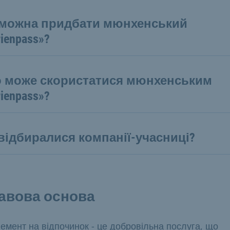
 можна придбати мюнхенський
rienpass»?
о може скористатися мюнхенським
rienpass»?
відбиралися компанії-учасниці?
авова основа
емент на відпочинок - це добровільна послуга, що