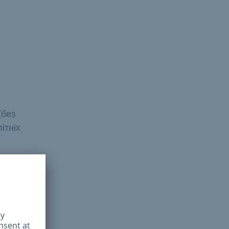
(без
ітніх
e.
й