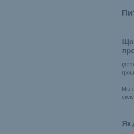
Пи
Що
про
Ідеа
грош
Мюнх
екск
Як 