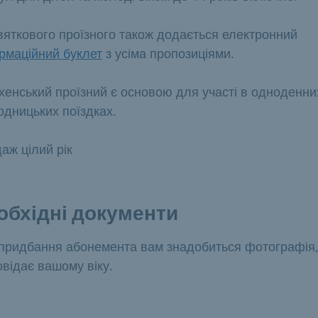
вяткового проїзного також додається електронний
рмаційний буклет
з усіма пропозиціями.
енський проїзний є основою для участі в одноденни
одницьких поїздках.
аж цілий рік
обхідні документи
придбання абонемента вам знадобиться фотографія
овідає вашому віку.