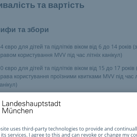
ивалість та вартість
ифи та збори
4 євро для дітей та підлітків віком від 6 до 14 років (з
равом користування MVV під час літніх канікул)
0 євро для дітей та підлітків віком від 15 до 17 років 
рава користування проїзними квитками MVV під час л
анікул)
забезпечені сім’ї можуть отримати безкоштовний
ікулярний проїзний» завдяки організації SZ Gute Werk
льнішу інформацію можна отримати в соціальних
рах. Тут ви можете
знайти
свій
найближчий соціальни