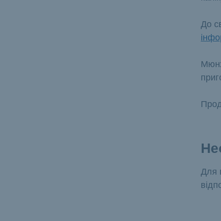
До с
інфо
Мюнх
приг
Прод
Не
Для 
відп