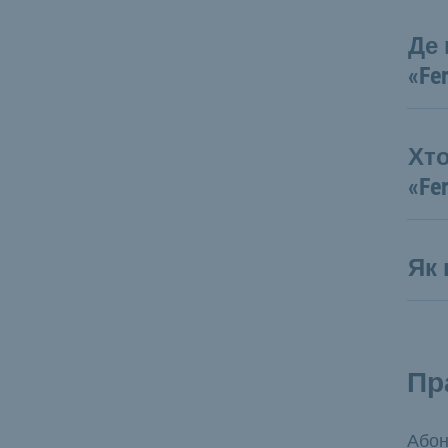
Де
«Fe
Хт
«Fe
Як 
Пр
Абон