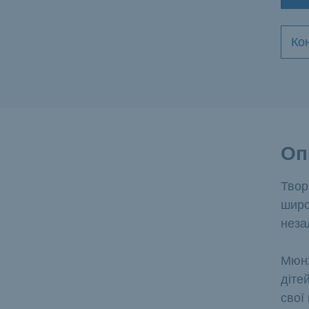
Ко
Оп
Твор
широ
неза
Мюнх
діте
свої