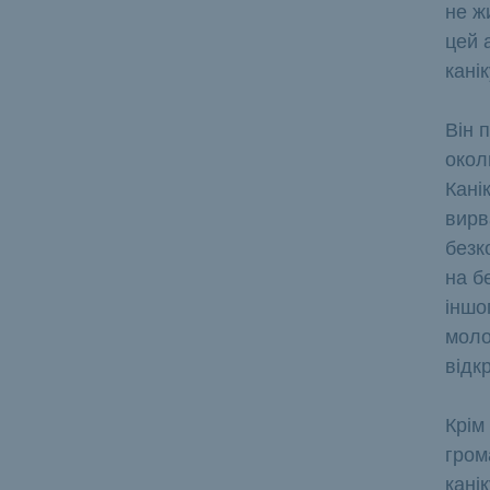
не ж
цей 
канік
Він 
окол
Кані
вирв
безк
на б
іншо
моло
відкр
Крім
гром
кані