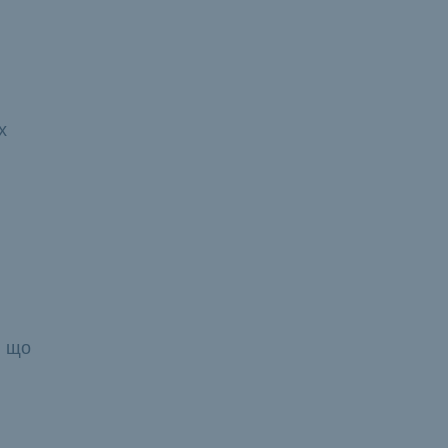
х
, що