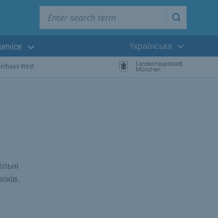
Enter search term
Start searc
Yкраїнська
service
Поточна мова:
gerhaus West
ільні
оків.