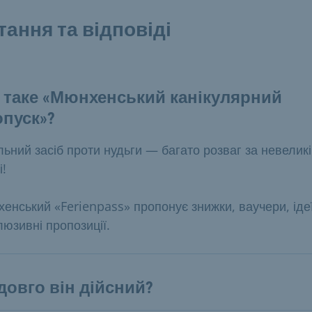
тання та відповіді
 таке «Мюнхенський канікулярний
пуск»?
льний засіб проти нудьги — багато розваг за невеликі
і!
енський «Ferienpass» пропонує знижки, ваучери, ідеї
люзивні пропозиції.
довго він дійсний?