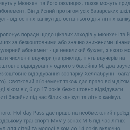
ивуть у Мюнхені та його околицях, також можуть при
абонемент. Він дійсний протягом усіх баварських шкі
ул - від осінніх канікул до останнього дня літніх канік
пропонує поради щодо цікавих заходів у Мюнхені та й
ицях за безкоштовними або значно зниженими цінами
кулярний абонемент - це невеликий буклет, з якого м
ати численні ваучери (наприклад, п'ять ваучерів на
оштовне відвідування одного з басейнів М, два вауч
езкоштовне відвідування зоопарку Хеллабрунн і бага
го). Святковий абонемент також дає право всім дітям
ді віком від 6 до 17 років безкоштовно відвідувати
иті басейни під час білих канікул та літніх канікул.
 того, Holiday Pass дає право на необмежений проїзд
адському транспорті MVV у зонах M-6 під час літніх
кул для дітей та молоді віком до 14 років включно.