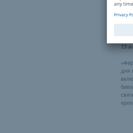
цент
Терм
Прод
13 ж
«Фер
дня л
вклю
бава
свят
проп