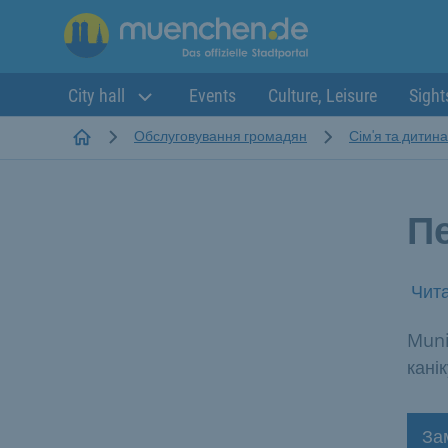
City hall
Events
Culture, Leisure
Sight
Startseite
Обслуговування громадян
Сім'я та дитина
Пе
Чита
Muni
кані
За