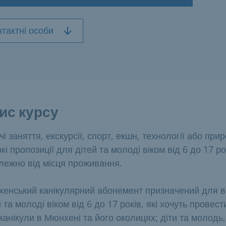
нтактні особи
ис курсу
чі заняття, екскурсії, спорт, екшн, технології або прир
кі пропозиції для дітей та молоді віком від 6 до 17 ро
лежно від місця проживання.
енський канікулярний абонемент призначений для в
й та молоді віком від 6 до 17 років, які хочуть провест
 канікули в Мюнхені та його околицях; діти та молодь,