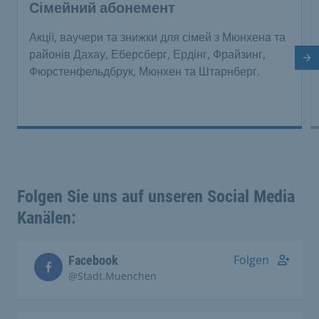
Сімейний абонемент
Акції, ваучери та знижки для сімей з Мюнхена та
районів Дахау, Еберсберг, Ердінг, Фрайзинг,
На
Фюрстенфельдбрук, Мюнхен та Штарнберг.
Folgen Sie uns auf unseren Social Media
Kanälen:
Folgen
Facebook
@Stadt.Muenchen