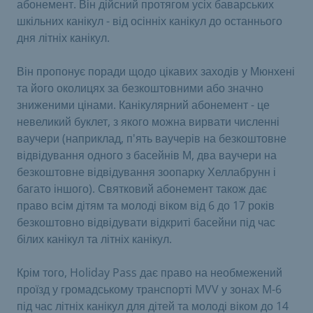
абонемент. Він дійсний протягом усіх баварських
шкільних канікул - від осінніх канікул до останнього
дня літніх канікул.
Він пропонує поради щодо цікавих заходів у Мюнхені
та його околицях за безкоштовними або значно
зниженими цінами. Канікулярний абонемент - це
невеликий буклет, з якого можна вирвати численні
ваучери (наприклад, п'ять ваучерів на безкоштовне
відвідування одного з басейнів М, два ваучери на
безкоштовне відвідування зоопарку Хеллабрунн і
багато іншого). Святковий абонемент також дає
право всім дітям та молоді віком від 6 до 17 років
безкоштовно відвідувати відкриті басейни під час
білих канікул та літніх канікул.
Крім того, Holiday Pass дає право на необмежений
проїзд у громадському транспорті MVV у зонах M-6
під час літніх канікул для дітей та молоді віком до 14