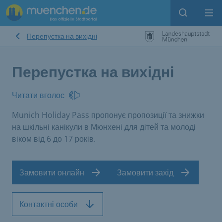
Open sear
Op
Перепустка на вихідні
Перепустка на вихідні
Читати вголос
Munich Holiday Pass пропонує пропозиції та знижки
на шкільні канікули в Мюнхені для дітей та молоді
віком від 6 до 17 років.
Замовити онлайн
Замовити захід
Контактні особи