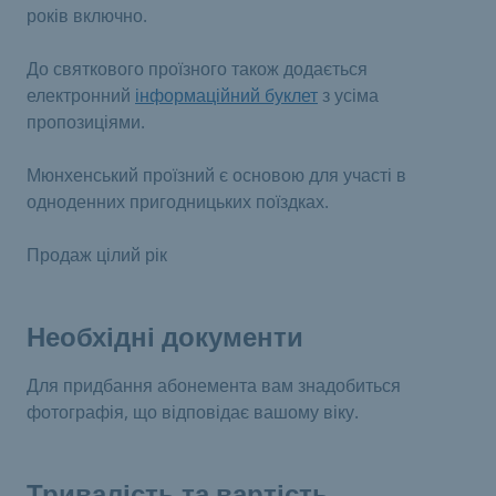
років включно.
До святкового проїзного також додається
електронний
інформаційний буклет
з усіма
пропозиціями.
Мюнхенський проїзний є основою для участі в
одноденних пригодницьких поїздках.
Продаж цілий рік
Необхідні документи
Для придбання абонемента вам знадобиться
фотографія, що відповідає вашому віку.
Тривалість та вартість