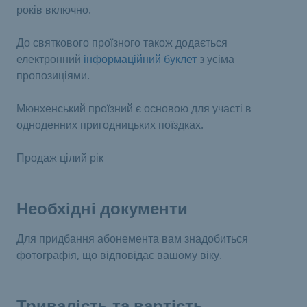
років включно.
До святкового проїзного також додається
електронний
інформаційний буклет
з усіма
пропозиціями.
Мюнхенський проїзний є основою для участі в
одноденних пригодницьких поїздках.
Продаж цілий рік
Необхідні документи
Для придбання абонемента вам знадобиться
фотографія, що відповідає вашому віку.
Тривалість та вартість