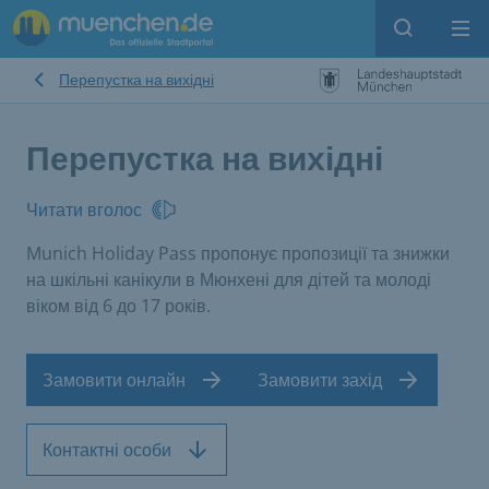
Open sear
Op
Перепустка на вихідні
Перепустка на вихідні
Читати вголос
Munich Holiday Pass пропонує пропозиції та знижки
на шкільні канікули в Мюнхені для дітей та молоді
віком від 6 до 17 років.
Замовити онлайн
Замовити захід
Контактні особи