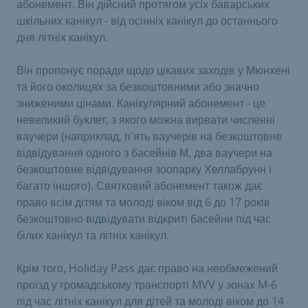
абонемент. Він дійсний протягом усіх баварських
шкільних канікул - від осінніх канікул до останнього
дня літніх канікул.
Він пропонує поради щодо цікавих заходів у Мюнхені
та його околицях за безкоштовними або значно
зниженими цінами. Канікулярний абонемент - це
невеликий буклет, з якого можна вирвати численні
ваучери (наприклад, п'ять ваучерів на безкоштовне
відвідування одного з басейнів М, два ваучери на
безкоштовне відвідування зоопарку Хеллабрунн і
багато іншого). Святковий абонемент також дає
право всім дітям та молоді віком від 6 до 17 років
безкоштовно відвідувати відкриті басейни під час
білих канікул та літніх канікул.
Крім того, Holiday Pass дає право на необмежений
проїзд у громадському транспорті MVV у зонах M-6
під час літніх канікул для дітей та молоді віком до 14