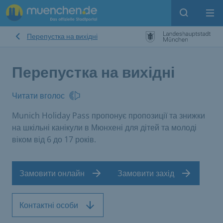
Open sear
Op
Перепустка на вихідні
Перепустка на вихідні
Читати вголос
Munich Holiday Pass пропонує пропозиції та знижки
на шкільні канікули в Мюнхені для дітей та молоді
віком від 6 до 17 років.
Замовити онлайн
Замовити захід
Контактні особи