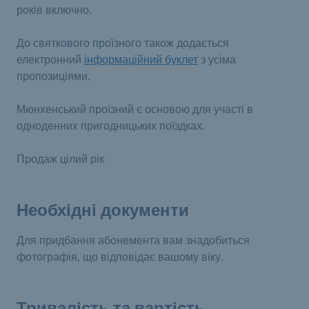
років включно.
До святкового проїзного також додається
електронний
інформаційний буклет
з усіма
пропозиціями.
Мюнхенський проїзний є основою для участі в
одноденних пригодницьких поїздках.
Продаж цілий рік
Необхідні документи
Для придбання абонемента вам знадобиться
фотографія, що відповідає вашому віку.
Тривалість та вартість