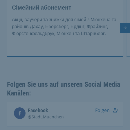
Сімейний абонемент
Акції, ваучери та знижки для сімей з Мюнхена та
районів Дахау, Еберсберг, Ердінг, Фрайзинг,
На
Фюрстенфельдбрук, Мюнхен та Штарнберг.
Folgen Sie uns auf unseren Social Media
Kanälen:
Folgen
Facebook
@Stadt.Muenchen