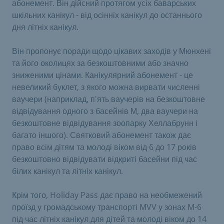
абонемент. Він дійсний протягом усіх баварських
шкільних канікул - від осінніх канікул до останнього
дня літніх канікул.
Він пропонує поради щодо цікавих заходів у Мюнхені
та його околицях за безкоштовними або значно
зниженими цінами. Канікулярний абонемент - це
невеликий буклет, з якого можна вирвати численні
ваучери (наприклад, п'ять ваучерів на безкоштовне
відвідування одного з басейнів М, два ваучери на
безкоштовне відвідування зоопарку Хеллабрунн і
багато іншого). Святковий абонемент також дає
право всім дітям та молоді віком від 6 до 17 років
безкоштовно відвідувати відкриті басейни під час
білих канікул та літніх канікул.
Крім того, Holiday Pass дає право на необмежений
проїзд у громадському транспорті MVV у зонах M-6
під час літніх канікул для дітей та молоді віком до 14