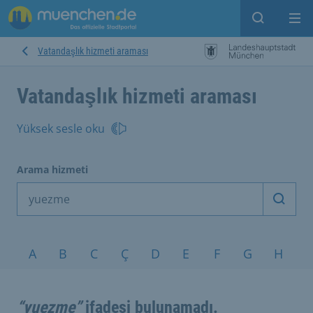
Open sear
Op
Vatandaşlık hizmeti araması
Vatandaşlık hizmeti araması
Yüksek sesle oku
Arama hizmeti
Arama
Konular A-Z
A
B
C
Ç
D
E
F
G
H
I
“yuezme”
ifadesi bulunamadı.