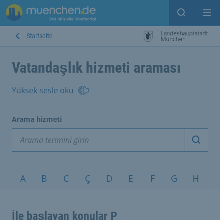
Open sear
Op
Startseite
Vatandaşlık hizmeti araması
Yüksek sesle oku
Arama hizmeti
Arama
Konular A-Z
A
B
C
Ç
D
E
F
G
H
I
İle başlayan konular P