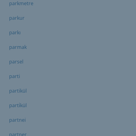
parkmetre
parkur
parkı
parmak
parsel
parti
partikül
parti̇kül
partnei
partner