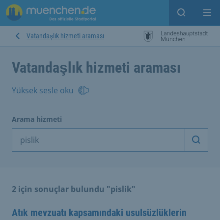
Open sear
Op
Vatandaşlık hizmeti araması
Vatandaşlık hizmeti araması
Yüksek sesle oku
Arama hizmeti
Arama
2 için sonuçlar bulundu "pislik"
Atık mevzuatı kapsamındaki usulsüzlüklerin