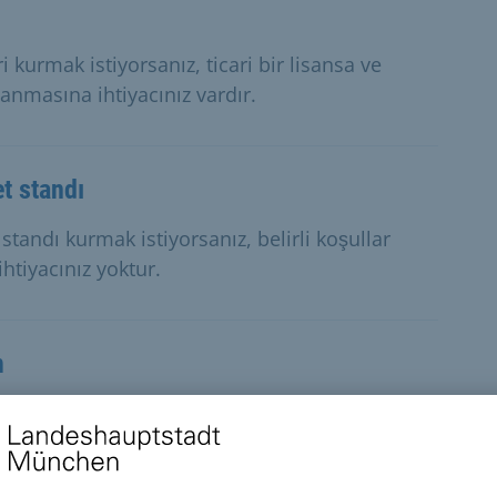
kurmak istiyorsanız, ticari bir lisansa ve
nmasına ihtiyacınız vardır.
t standı
standı kurmak istiyorsanız, belirli koşullar
ihtiyacınız yoktur.
m
m amaçlı nesneler yerleştirmek veya özel
n izin alması gerekmektedir.