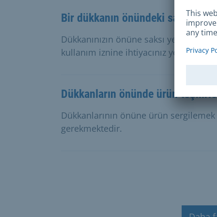
Bir dükkanın önündeki saksı
Dükkanınızın önüne saksı yerleştirmek i
kullanım iznine ihtiyacınız yoktur. Tüm 
Dükkanların önünde ürün teşhirle
Dükkanlarının önüne ürün sergilemek i
gerekmektedir.
Daha f