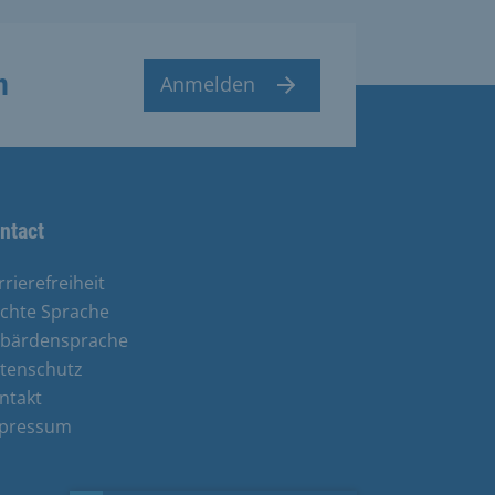
n
Anmelden
ntact
rrierefreiheit
ichte Sprache
bärdensprache
tenschutz
ntakt
pressum