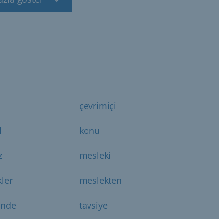
çevrimiçi
l
konu
z
mesleki
ler
meslekten
ende
tavsiye