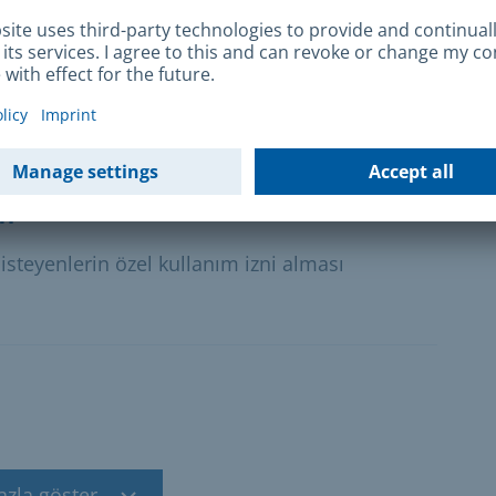
stiyorsanız, belirli koşullar altında özel
bilgileri burada bulabilirsiniz.
ri
steyenlerin özel kullanım izni alması
azla göster