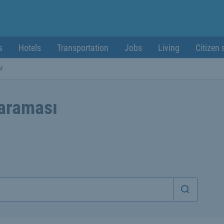
s
Hotels
Transportation
Jobs
Living
Citizen 
ar
 araması
Aramaya 