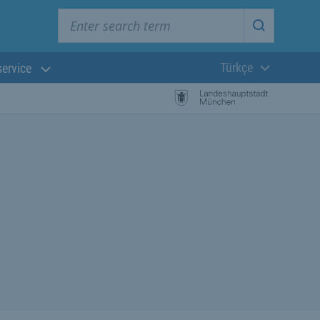
Enter search term
Start searc
Türkçe
service
Güncel dil:
başlayın