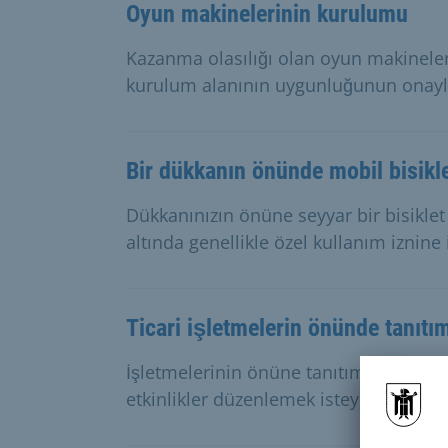
Oyun makinelerinin kurulumu
Kazanma olasılığı olan oyun makineleri 
kurulum alanının uygunluğunun onayla
Bir dükkanın önünde mobil bisikle
Dükkanınızın önüne seyyar bir bisiklet 
altında genellikle özel kullanım iznine 
Ticari işletmelerin önünde tanıtı
İşletmelerinin önüne tanıtım ve rekla
etkinlikler düzenlemek isteyen herkesi