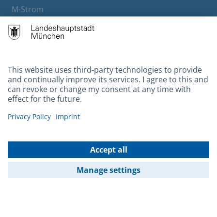
M-Strom
Bürgerservice
Hotels
Contact
Barrierefreiheit
Leichte Sprache
Gebärdensprache
Datenschutz
Kontakt
Impressum
© 2026 Portal München Betriebs GmbH & Co. KG - Ein Service der
Landeshauptstadt München und der Stadtwerke München GmbH