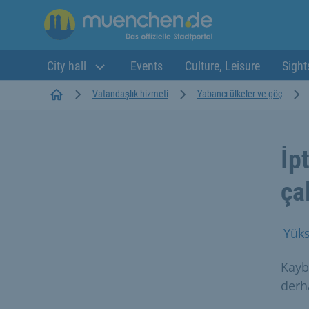
City hall
Events
Culture, Leisure
Sight
Startseite
Vatandaşlık hizmeti
Yabancı ülkeler ve göç
İp
ça
Yüks
Kaybo
derha