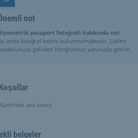
Önemli not
Önemli not
Biyometrik pasaport fotoğrafı hakkında not
Şu anda fotoğraf kabini bulunmamaktadır. Lütfen
randevunuza gelirken fotoğrafınızı yanınızda getirin.
Koşullar
ünih'teki ana konut
ekli belgeler