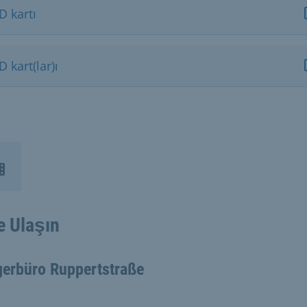
D kartı
D kart(lar)ı
e Ulaşın
gerbüro Ruppertstraße