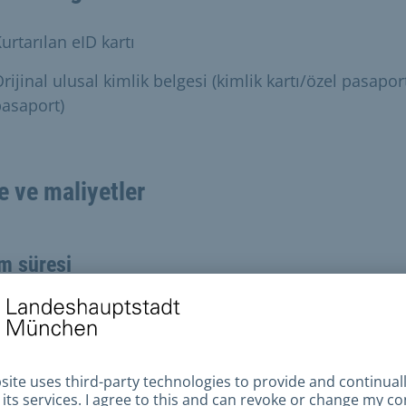
urtarılan eID kartı
rijinal ulusal kimlik belgesi (kimlik kartı/özel pasapor
asaport)
e ve maliyetler
m süresi
evu ile kişisel görüşmenin hemen ardından
al dayanak