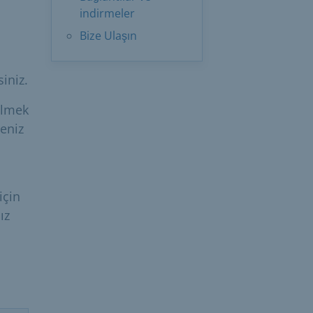
indirmeler
Bize Ulaşın
iniz.
bilmek
meniz
için
ız