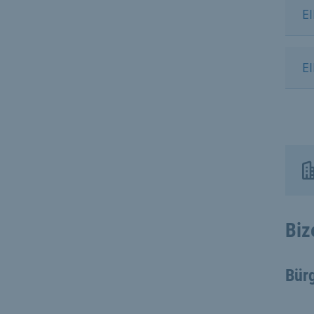
EI
EI
Biz
Bür