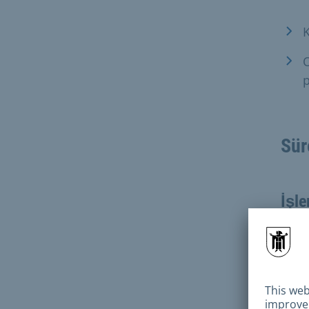
K
O
p
Sür
İşle
Rand
Yas