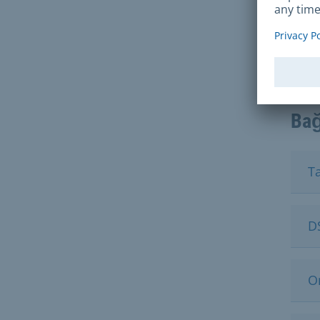
AB v
elekt
(eID 
Bağ
Ta
D
O