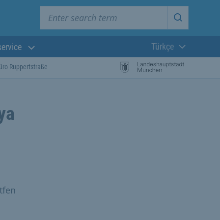
Enter search term
Start searc
Türkçe
service
Güncel dil:
üro Ruppertstraße
ya
tfen