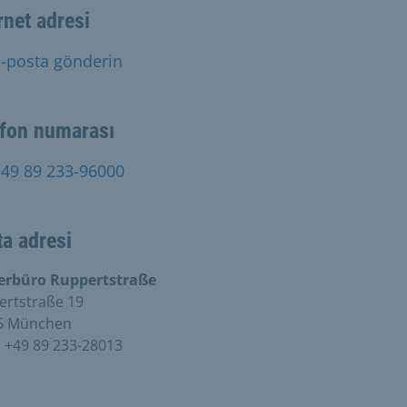
rnet adresi
-posta gönderin
efon numarası
+49 89 233-96000
a adresi
erbüro Ruppertstraße
ertstraße 19
6 München
:
+49 89 233-28013