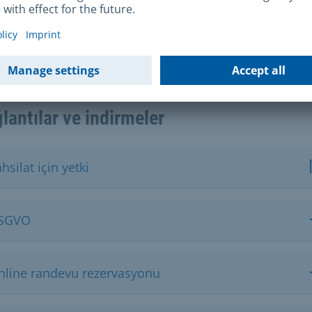
atandaşları ve Avrupa Ekonomik Alanı vatandaşları içi
ronik kimlik kanıtı işlevine sahip bir kart hakkında ka
Kart Yasası - eIDKG)
lantılar ve indirmeler
hsilat için yetki
SGVO
nline randevu rezervasyonu