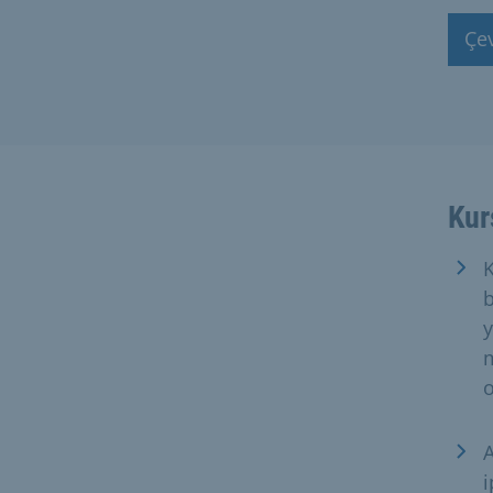
Çev
Kur
K
b
y
m
o
A
i