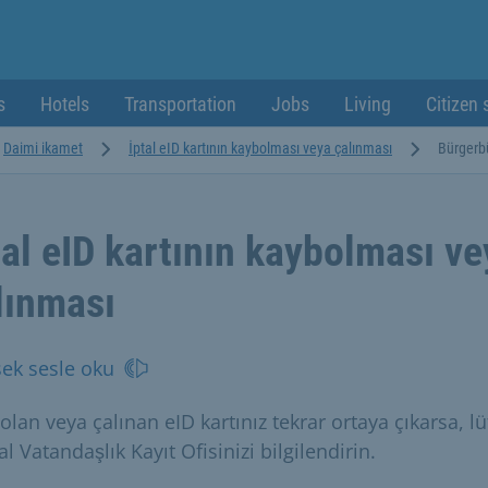
s
Hotels
Transportation
Jobs
Living
Citizen 
Daimi ikamet
İptal eID kartının kaybolması veya çalınması
Bürgerb
tal eID kartının kaybolması ve
lınması
ek sesle oku
lan veya çalınan eID kartınız tekrar ortaya çıkarsa, lü
l Vatandaşlık Kayıt Ofisinizi bilgilendirin.