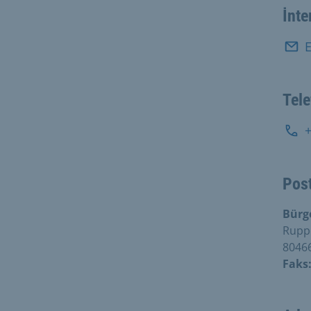
İnte
E
Tel
Post
Bürg
Rupp
8046
Faks