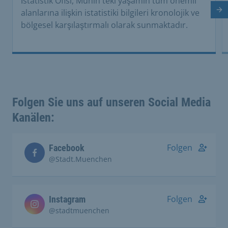
İstatistik Ofisi, Münih'teki yaşamın tüm önemli
alanlarına ilişkin istatistiki bilgileri kronolojik ve
So
bölgesel karşılaştırmalı olarak sunmaktadır.
Folgen Sie uns auf unseren Social Media
Kanälen:
Folgen
Facebook
@Stadt.Muenchen
Folgen
Instagram
@stadtmuenchen