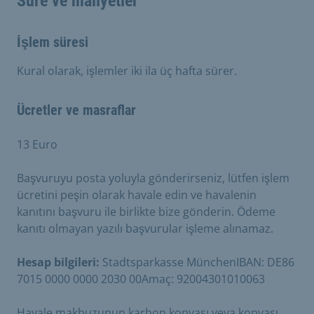
Süre ve maliyetler
İşlem süresi
Kural olarak, işlemler iki ila üç hafta sürer.
Ücretler ve masraflar
13 Euro
Başvuruyu posta yoluyla gönderirseniz, lütfen işlem
ücretini peşin olarak havale edin ve havalenin
kanıtını başvuru ile birlikte bize gönderin. Ödeme
kanıtı olmayan yazılı başvurular işleme alınamaz.
Hesap bilgileri:
Stadtsparkasse MünchenIBAN: DE86
7015 0000 0000 2030 00Amaç: 92004301010063
Havale makbuzunun karbon kopyası veya kopyası