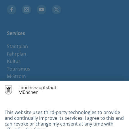
Facebook
Instagram
YouTube
X
Services
Stadtplan
Fahrplan
Kultur
Tourismus
M-Strom
Bürgerservice
Hotels
Contact
Barrierefreiheit