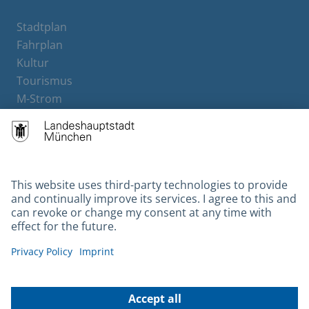
Stadtplan
Fahrplan
Kultur
Tourismus
M-Strom
Bürgerservice
Hotels
Contact
Barrierefreiheit
Leichte Sprache
Gebärdensprache
Datenschutz
Kontakt
Impressum