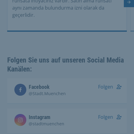
ruhsata ihtiyacınız vardır. Satın alma ruhsatı
So
aynı zamanda bulundurma izni olarak da
geçerlidir.
Folgen Sie uns auf unseren Social Media
Kanälen:
Folgen
Facebook
@Stadt.Muenchen
Folgen
Instagram
@stadtmuenchen