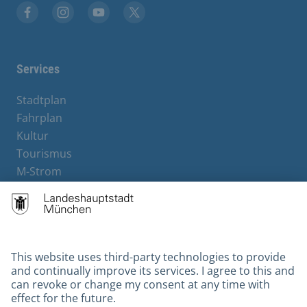
Facebook
Instagram
YouTube
X
Services
Stadtplan
Fahrplan
Kultur
Tourismus
M-Strom
Bürgerservice
Hotels
Contact
Barrierefreiheit
Leichte Sprache