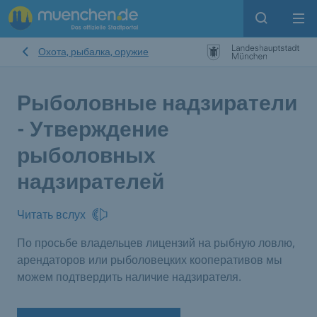
Open sear
Op
Охота, рыбалка, оружие
Рыболовные надзиратели
- Утверждение
рыболовных
надзирателей
Читать вслух
По просьбе владельцев лицензий на рыбную ловлю,
арендаторов или рыболовецких кооперативов мы
можем подтвердить наличие надзирателя.