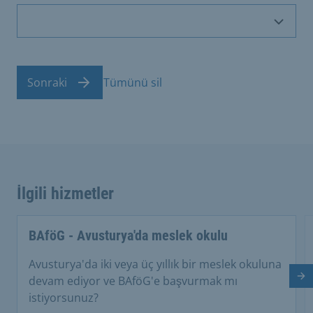
Sonraki
Tümünü sil
İlgili hizmetler
BAföG - Avusturya'da meslek okulu
Avusturya'da iki veya üç yıllık bir meslek okuluna
devam ediyor ve BAföG'e başvurmak mı
So
istiyorsunuz?