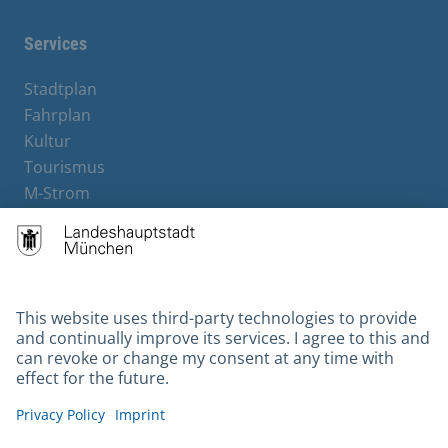
Services
Stadtplan
Fahrplan
Kultur
Tourismus
M-Strom
Bürgerservice
Hotels
Contact
Barrierefreiheit
Leichte Sprache
Gebärdensprache
Datenschutz