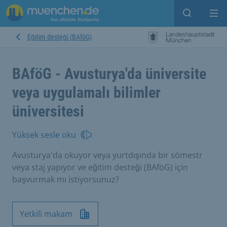
Open sear
Op
Eğitim desteği (BAföG)
BAföG - Avusturya'da üniversite
veya uygulamalı bilimler
üniversitesi
Yüksek sesle oku
Avusturya'da okuyor veya yurtdışında bir sömestr
veya staj yapıyor ve eğitim desteği (BAföG) için
başvurmak mı istiyorsunuz?
Yetkili makam