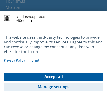
Tourismus
M-Strom
Bürgerservice
Hotels
Contact
Barrierefreiheit
Leichte Sprache
Gebärdensprache
Datenschutz
Kontakt
Impressum
© 2026 Portal München Betriebs GmbH & Co. KG - Ein Service der
Landeshauptstadt München und der Stadtwerke München GmbH