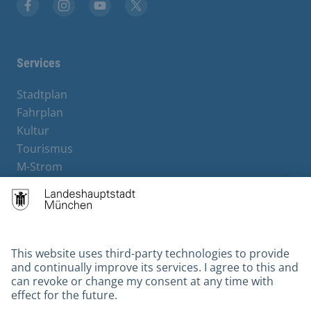
Facebook
Instagram
YouTube
X
Services
Stadtplan
Fahrplan
Kultur
Tourismus
M-Strom
Bürgerservice
Hotels
Contact
Barrierefreiheit
Leichte Sprache