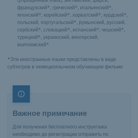
(упрощённый язык), английский, фарси,
французский*, греческий*, итальянский*,
японский*, корейский*, хорватский*, курдский*,
польский, португальский*, румынский, русский,
сербский*, словацкий*, испанский*, чешский*,
турецкий*, украинский, венгерский,
вьетнамский*
​*Эти иностранные языки представлены в виде
субтитров в немецкоязычном обучающем фильме​
Важное примечание
Важное примечание
Для получения бесплатного инструктажа
необходимо до регистрации отправить по