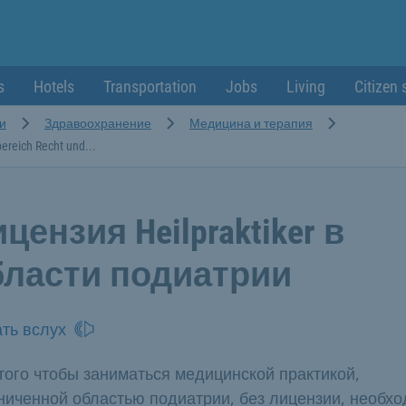
s
Hotels
Transportation
Jobs
Living
Citizen 
и
Здравоохранение
Медицина и терапия
ereich Recht und...
цензия Heilpraktiker в
бласти подиатрии
ть вслух
того чтобы заниматься медицинской практикой,
ниченной областью подиатрии, без лицензии, необх