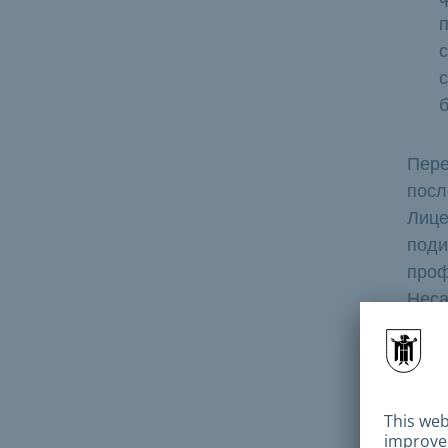
Пере
посл
Лице
поди
проф
Неса
обоз
обоз
вар.
"Hei
може