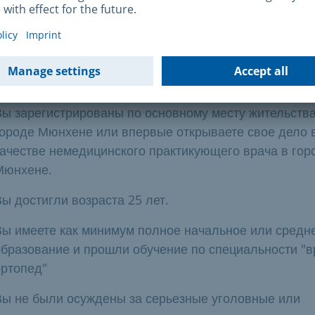
ической точки зрения.
обходимые условия
Вы зарегистрированы по основному месту жительства
городе Мюнхене или впервые открываете свое дело 
качестве немедицинского практикующего врача в гор
Мюнхене.
ы достигли возраста 25 лет.
Вы имеете как минимум полное начальное или средн
образование и прошли обучение по специальности "в
ортопед"
Вы не были осуждены за серьезные уголовные или