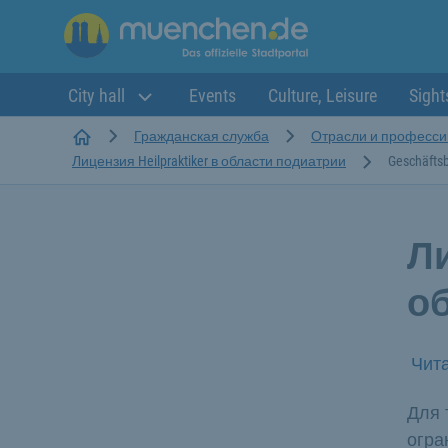
City hall
Events
Culture, Leisure
Sight
Startseite
Гражданская служба
Отрасли и професси
Лицензия Heilpraktiker в области подиатрии
Geschäftsb
Ли
о
Чита
Для 
огра