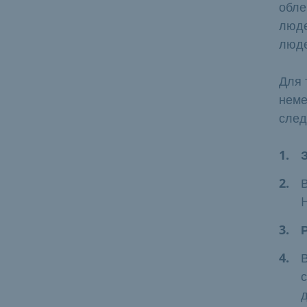
обле
люде
люде
Для 
неме
след
В