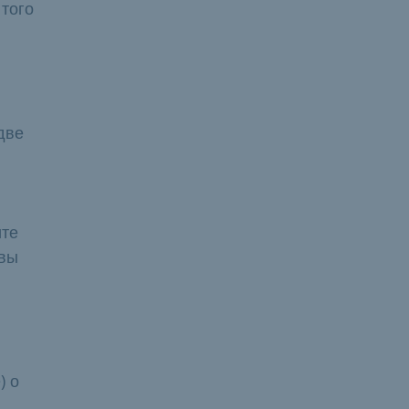
 того
две
ите
 вы
) о