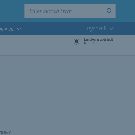
Enter search term
Start searc
Pусский
service
Текущий язык
одимо