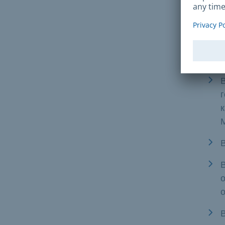
юрид
Не
В