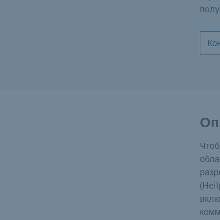
полу
Ко
Оп
Чтоб
обла
разр
(Hei
вклю
комм