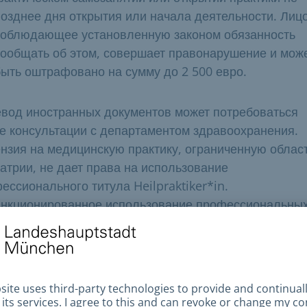
позднее дня открытия или начала деятельности. Лицо
соблюдающее установленную законом обязанность
сообщать об этом, совершает правонарушение и мож
быть оштрафовано на сумму до 2 500 евро.
вод иностранных документов может потребоваться
е консультации с департаментом здравоохранения.
нзия на медицинскую практику, ограниченную облас
атрии, не дает права на использование
ессионального титула Heilpraktiker*in.
нкционированное использование профессиональны
начений так же наказуемо, как и использование
начений, сходных до степени смешения (§ 132 a (1) 
 5 (2) StGB). Использование профессионального назв
lpraktiker*in, beschränkt auf das Gebiet der Podologi
т быть рекомендовано как не вызывающее возражен