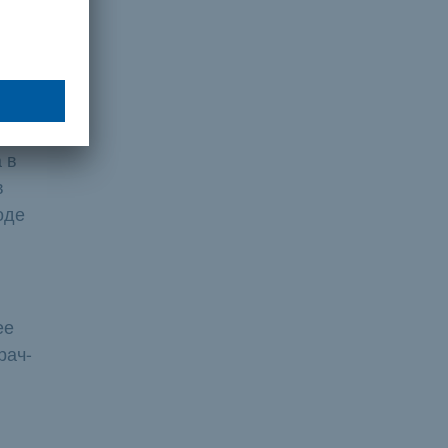
 в
в
оде
ее
рач-