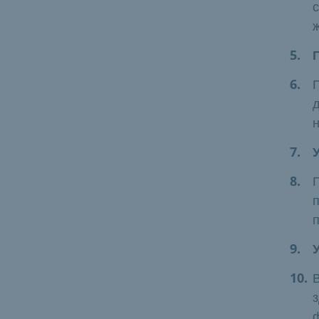
с
ж
П