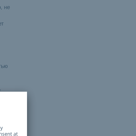
, не
ет
тью
х
№ 2
ания
e"
ий с