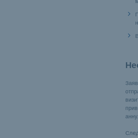
Не
Заяв
отпр
визи
прив
анну
След