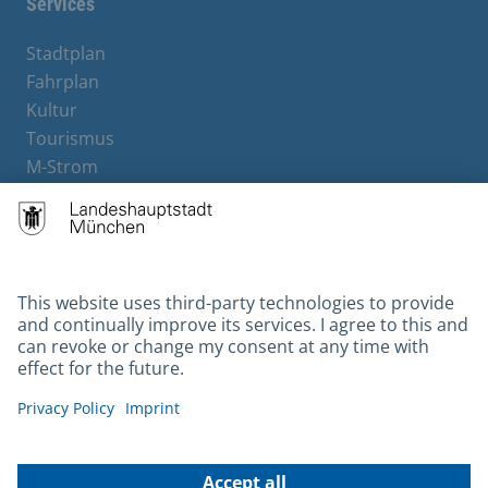
Services
Stadtplan
Fahrplan
Kultur
Tourismus
M-Strom
Bürgerservice
Hotels
Contact
Barrierefreiheit
Leichte Sprache
Gebärdensprache
Datenschutz
Kontakt