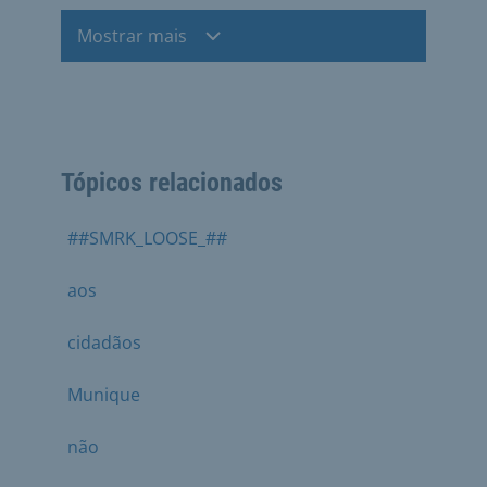
Mostrar mais
Tópicos relacionados
##SMRK_LOOSE_##
aos
cidadãos
Munique
não